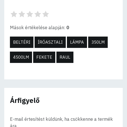
Mások értékelése alapján:
0
BELTÉRI
ÍRÓASZTALI
LÁMPA
350LM
4500LM
FEKETE
RAUL
Árfigyelő
E-mail értesítést küldünk, ha csökkenne a termék
ára...