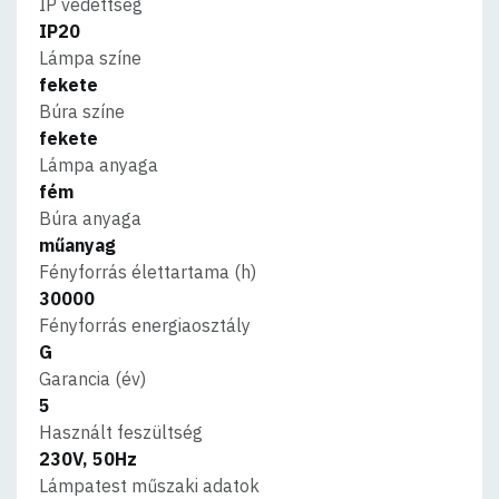
IP védettség
IP20
Lámpa színe
fekete
Búra színe
fekete
Lámpa anyaga
fém
Búra anyaga
műanyag
Fényforrás élettartama (h)
30000
Fényforrás energiaosztály
G
Garancia (év)
5
Használt feszültség
230V, 50Hz
Lámpatest műszaki adatok