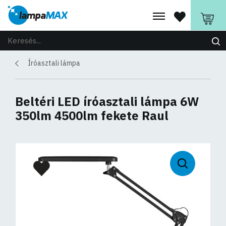
Íróasztali lámpa
Beltéri LED íróasztali lámpa 6W
350lm 4500lm fekete Raul