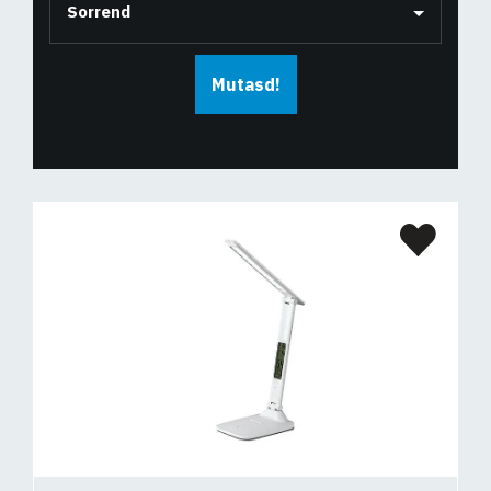
Sorrend
Mutasd!