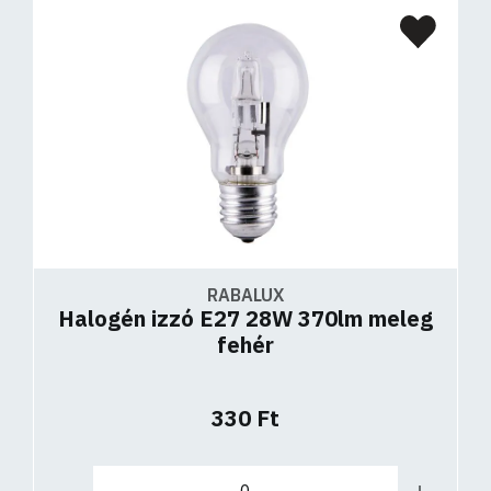
RABALUX
Halogén izzó E27 28W 370lm meleg
fehér
330 Ft