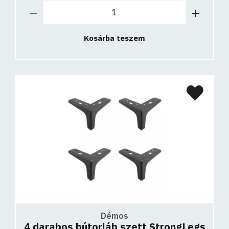
Kosárba teszem
Démos
4 darabos bútorláb szett StrongLegs