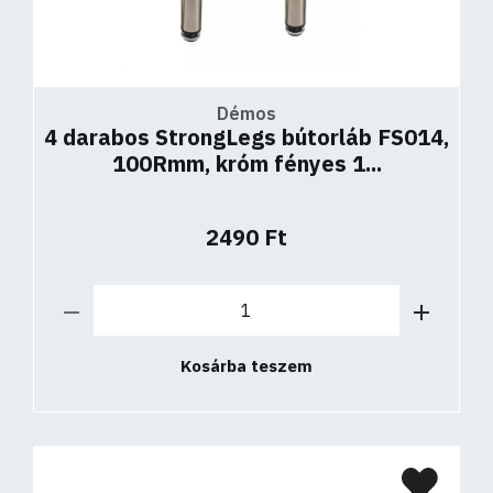
Démos
4 darabos StrongLegs bútorláb FS014,
100Rmm, króm fényes 1...
2490 Ft
Kosárba teszem