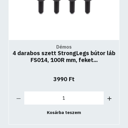
Démos
4 darabos szett StrongLegs bútor láb
FS014, 100R mm, feket...
3990 Ft
Kosárba teszem