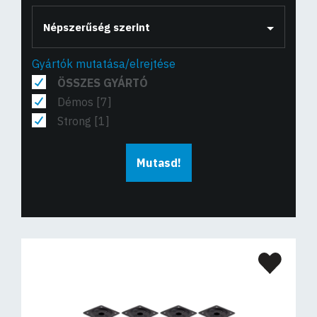
Népszerűség szerint
Gyártók mutatása/elrejtése
ÖSSZES GYÁRTÓ
Démos [7]
Strong [1]
Mutasd!