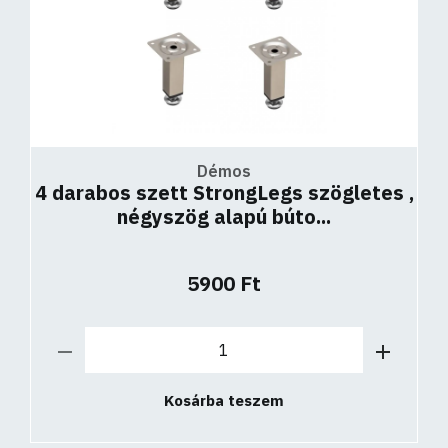
Démos
4 darabos szett StrongLegs szögletes ,
négyszög alapú búto...
5900 Ft
Kosárba teszem