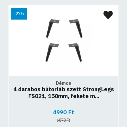
-27%
Démos
4 darabos bútorláb szett StrongLegs
FS021, 150mm, fekete m...
4990 Ft
6870 Ft