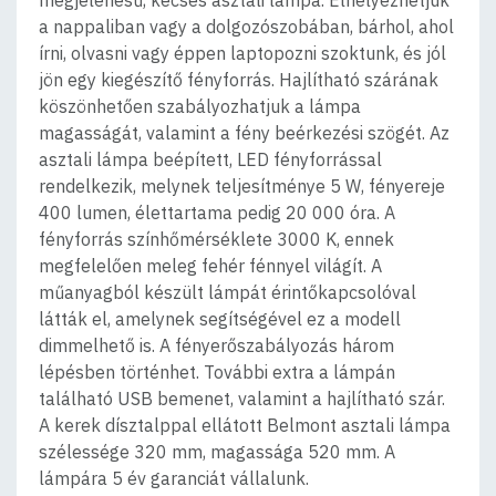
a nappaliban vagy a dolgozószobában, bárhol, ahol
írni, olvasni vagy éppen laptopozni szoktunk, és jól
jön egy kiegészítő fényforrás. Hajlítható szárának
köszönhetően szabályozhatjuk a lámpa
magasságát, valamint a fény beérkezési szögét. Az
asztali lámpa beépített, LED fényforrással
rendelkezik, melynek teljesítménye 5 W, fényereje
400 lumen, élettartama pedig 20 000 óra. A
fényforrás színhőmérséklete 3000 K, ennek
megfelelően meleg fehér fénnyel világít. A
műanyagból készült lámpát érintőkapcsolóval
látták el, amelynek segítségével ez a modell
dimmelhető is. A fényerőszabályozás három
lépésben történhet. További extra a lámpán
található USB bemenet, valamint a hajlítható szár.
A kerek dísztalppal ellátott Belmont asztali lámpa
szélessége 320 mm, magassága 520 mm. A
lámpára 5 év garanciát vállalunk.