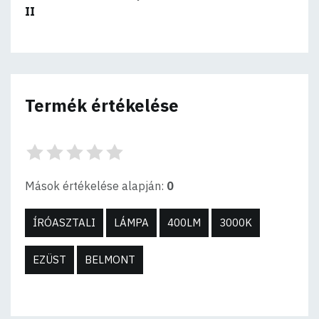
II
Termék értékelése
Mások értékelése alapján:
0
ÍRÓASZTALI
LÁMPA
400LM
3000K
EZÜST
BELMONT