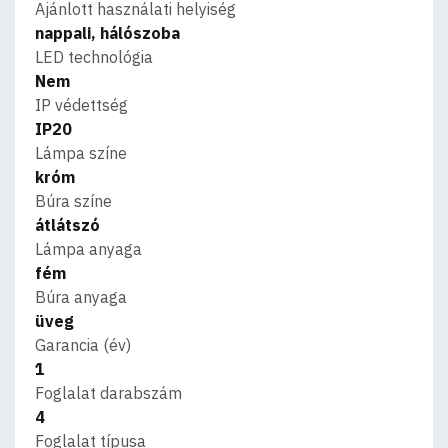
Ajánlott használati helyiség
nappali, hálószoba
LED technológia
Nem
IP védettség
IP20
Lámpa színe
króm
Búra színe
átlátszó
Lámpa anyaga
fém
Búra anyaga
üveg
Garancia (év)
1
Foglalat darabszám
4
Foglalat típusa