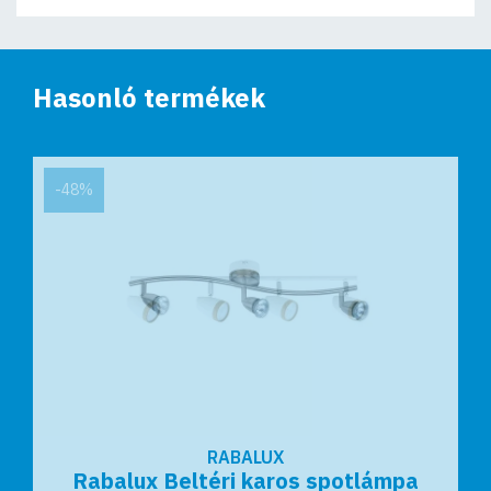
Hasonló termékek
-48%
RABALUX
RABALUX
Rabalux Beltéri karos spotlámpa
Rabalux Beltéri karos spotlámpa