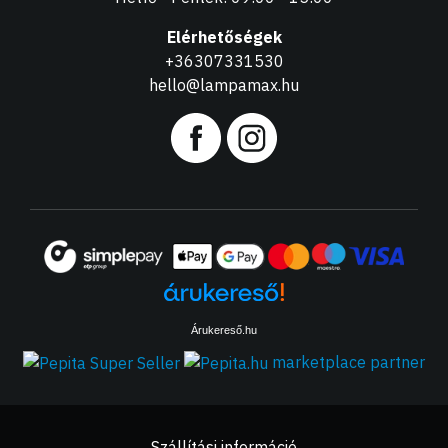
Elérhetőségek
+36307331530
hello@lampamax.hu
Árukereső.hu
marketplace partner
Szállítási információ