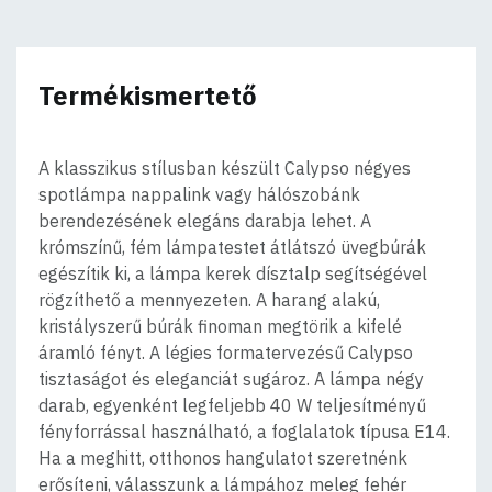
Termékismertető
A klasszikus stílusban készült Calypso négyes
spotlámpa nappalink vagy hálószobánk
berendezésének elegáns darabja lehet. A
krómszínű, fém lámpatestet átlátszó üvegbúrák
egészítik ki, a lámpa kerek dísztalp segítségével
rögzíthető a mennyezeten. A harang alakú,
kristályszerű búrák finoman megtörik a kifelé
áramló fényt. A légies formatervezésű Calypso
tisztaságot és eleganciát sugároz. A lámpa négy
darab, egyenként legfeljebb 40 W teljesítményű
fényforrással használható, a foglalatok típusa E14.
Ha a meghitt, otthonos hangulatot szeretnénk
erősíteni, válasszunk a lámpához meleg fehér