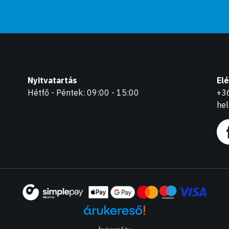
Nyitvatartás
El
Hétfő - Péntek: 09:00 - 15:00
+3
he