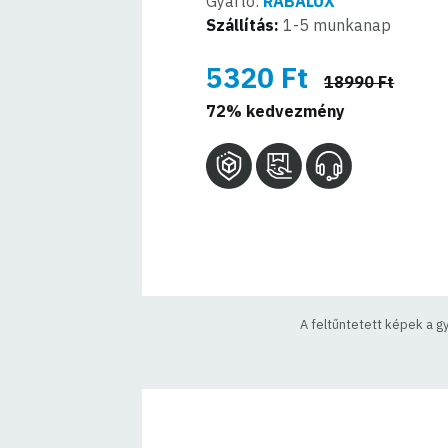
Gyártó:
RABALUX
Szállítás:
1-5 munkanap
5320 Ft
18990 Ft
72% kedvezmény
A feltűntetett képek a g