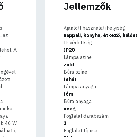
ő
Jellemzők
s
Ajánlott használati helyiség
, az
nappali, konyha, étkező, háló
IP védettség
lehet. A
IP20
r
Lámpa színe
zöld
ségével
Búra színe
ázott
fehér
l
Lámpa anyaga
fém
 a
Búra anyaga
emekül
üveg
raya
Foglalat darabszám
bb 40 W
3
nálható,
Foglalat típusa