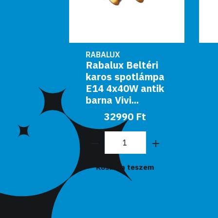
RABALUX
eltéri
Rabalux Beltéri
otlámpa
karos spotlámpa
W antik
10W 800lm
...
3000K króm
Padma...
0 Ft
10990 Ft
teszem
Kosárba teszem