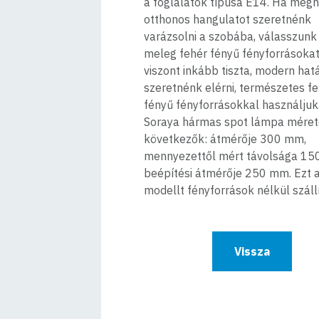
a foglalatok típusa E14. Ha meghi
otthonos hangulatot szeretnénk
varázsolni a szobába, válasszunk
meleg fehér fényű fényforrásokat
viszont inkább tiszta, modern hat
szeretnénk elérni, természetes f
fényű fényforrásokkal használjuk
Soraya hármas spot lámpa méret
következők: átmérője 300 mm,
mennyezettől mért távolsága 15
beépítési átmérője 250 mm. Ezt 
modellt fényforrások nélkül szállí
Vissza