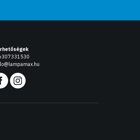
érhetőségek
6307331530
llo@lampamax.hu