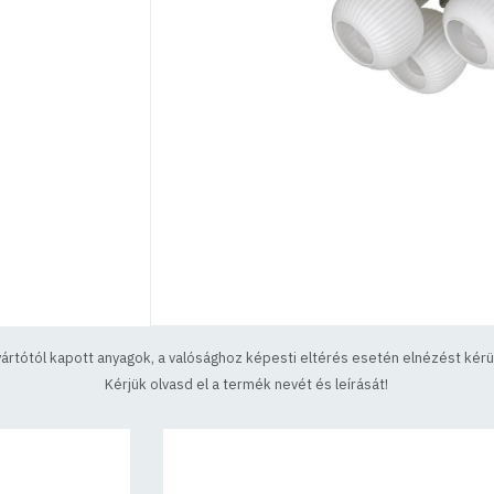
yártótól kapott anyagok, a valósághoz képesti eltérés esetén elnézést kérün
Kérjük olvasd el a termék nevét és leírását!