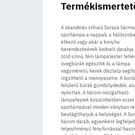
Termékismertet
A skandináv stílusú Soraya hárma
spotlámpa a nappali, a hálószoba
étkező vagy akár a konyha
berendezésének kedvelt darabja 
zöld színű, fém lámpatestet fehé
üvegbúrák egészítik ki, a lámpa
nagyméretű, kerek dísztalp segít
rögzíthető a mennyezetre. A bord
felületű búrák gömbölydedek, alu
nyitottak. A három mozgatható
lámpafejnek köszönhetően ezzel
spotlámpával minden irányban r
bevilágíthatjuk a helyiséget. A So
három darab, egyenként legfelje
teljesítményű fényforrással hasz