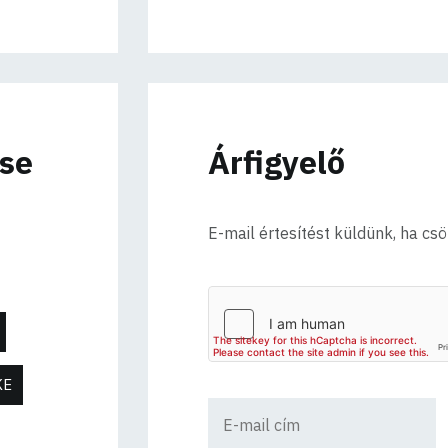
ése
Árfigyelő
E-mail értesítést küldünk, ha cs
KE