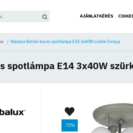
AJÁNLATKÉRÉS
CIKKE
pa
Rabalux Beltéri karos spotlámpa E14 3x40W szürke Soraya
ros spotlámpa E14 3x40W szür
-72%