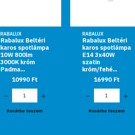
RABALUX
RABALUX
Rabalux Beltéri
Rabalux Beltéri
karos spotlámpa
karos spotlámpa
E14 3x40W
E14 2x40W
szatin
bronz/fehér
króm/fehé...
Gran...
16990 Ft
26990 Ft
Kosárba teszem
Kosárba teszem