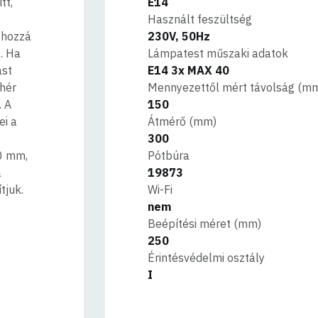
tt,
E14
Használt feszültség
 hozzá
230V, 50Hz
. Ha
Lámpatest műszaki adatok
ást
E14 3x MAX 40
ehér
Mennyezettől mért távolság (m
. A
150
ei a
Átmérő (mm)
300
0 mm,
Pótbúra
a
19873
tjuk.
Wi-Fi
nem
Beépítési méret (mm)
250
Érintésvédelmi osztály
I