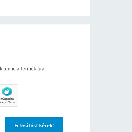
ökkenne a termék ára...
Értesítést kérek!