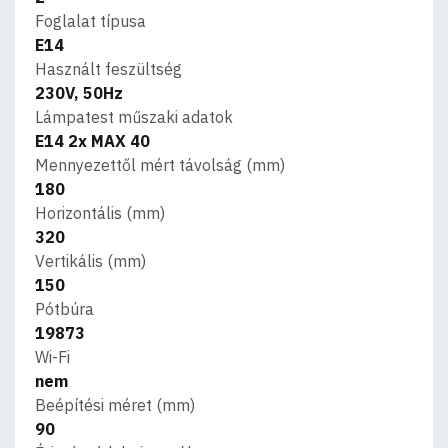
Foglalat típusa
E14
Használt feszültség
230V, 50Hz
Lámpatest műszaki adatok
E14 2x MAX 40
Mennyezettől mért távolság (mm)
180
Horizontális (mm)
320
Vertikális (mm)
150
Pótbúra
19873
Wi-Fi
nem
Beépítési méret (mm)
90