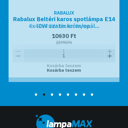
RABALUX
RABALUX
Rabalux Beltéri karos spotlámpa E14
Rabalux Beltéri karos spotlámpa E14
4x40W szatin króm/opál...
2x40W bronz Soma
10630 Ft
10990 Ft
21990 Ft
Kosárba teszem
Kosárba teszem