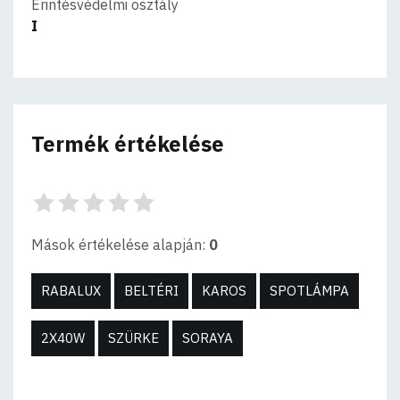
Érintésvédelmi osztály
I
Termék értékelése
Mások értékelése alapján:
0
RABALUX
BELTÉRI
KAROS
SPOTLÁMPA
2X40W
SZÜRKE
SORAYA