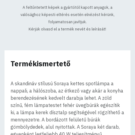
A feltűntetett képek a gyártótól kapott anyagok, a
valósághoz képesti eltérés esetén elnézést kérünk,
folyamatosan javítjuk.
Kérjük olvasd el a termék nevét és leírását!
Termékismertető
A skandináv stílusú Soraya kettes spotlámpa a
nappali, a hálószoba, az étkező vagy akár a konyha
berendezésének kedvelt darabja lehet. A zöld
színű, fém lámpatestet fehér üvegbúrák egészítik
ki, a lámpa kerek dísztalp segítségével rögzíthető a
mennyezetre. A bordázott felületű búrák
gömbölydedek, alul nyitottak. A Soraya két darab,
egyenként legfeljebb 40 W teljesítményű