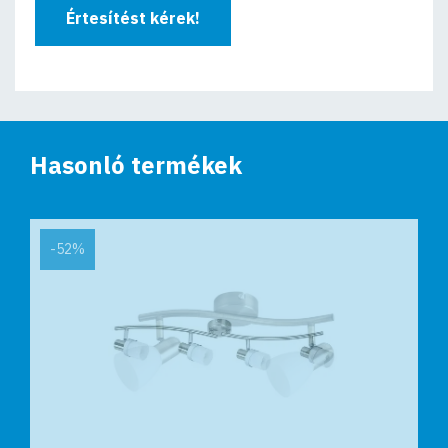
Értesítést kérek!
Hasonló termékek
-52%