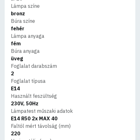
Lámpa színe
bronz
Búra színe
fehér
Lámpa anyaga
fém
Búra anyaga
üveg
Foglalat darabszám
2
Foglalat típusa
E14
Használt feszültség
230V, 50Hz
Lámpatest műszaki adatok
E14 R50 2x MAX 40
Faltól mért távolság (mm)
220