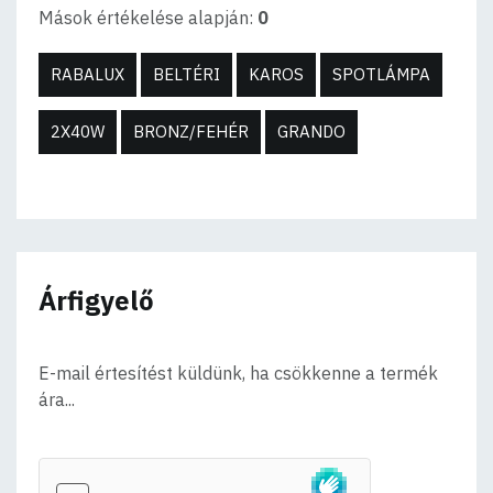
Mások értékelése alapján:
0
RABALUX
BELTÉRI
KAROS
SPOTLÁMPA
2X40W
BRONZ/FEHÉR
GRANDO
Árfigyelő
E-mail értesítést küldünk, ha csökkenne a termék
ára...