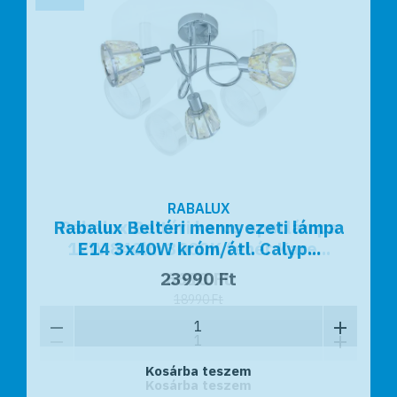
RABALUX
RABALUX
Rabalux Beltéri mennyezeti lámpa
Rabalux Beltéri karos spotlámpa
12W 840lm 3000K fehér Kare...
E14 3x40W króm/átl. Calyp...
23990 Ft
6610 Ft
18990 Ft
Kosárba teszem
Kosárba teszem