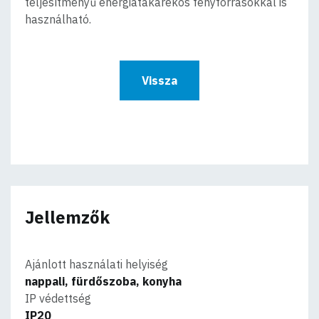
teljesítményű energiatakarékos fényforrásokkal is
használható.
Vissza
Jellemzők
Ajánlott használati helyiség
nappali, fürdőszoba, konyha
IP védettség
IP20