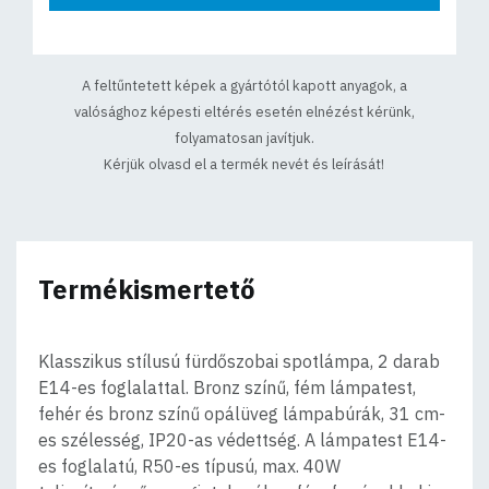
A feltűntetett képek a gyártótól kapott anyagok, a
valósághoz képesti eltérés esetén elnézést kérünk,
folyamatosan javítjuk.
Kérjük olvasd el a termék nevét és leírását!
Termékismertető
Klasszikus stílusú fürdőszobai spotlámpa, 2 darab
E14-es foglalattal. Bronz színű, fém lámpatest,
fehér és bronz színű opálüveg lámpabúrák, 31 cm-
es szélesség, IP20-as védettség. A lámpatest E14-
es foglalatú, R50-es típusú, max. 40W