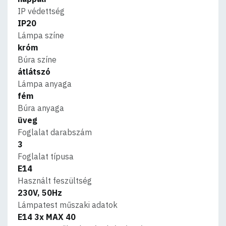
IP védettség
IP20
Lámpa színe
króm
Búra színe
átlátszó
Lámpa anyaga
fém
Búra anyaga
üveg
Foglalat darabszám
3
Foglalat típusa
E14
Használt feszültség
230V, 50Hz
Lámpatest műszaki adatok
E14 3x MAX 40