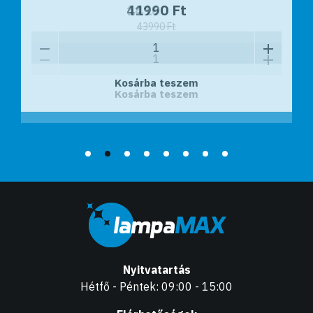
14160 Ft
41990 Ft
43990 Ft
Kosárba teszem
Kosárba teszem
Nyitvatartás
Hétfő - Péntek: 09:00 - 15:00