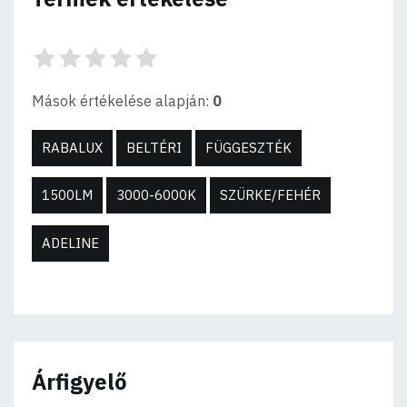
Mások értékelése alapján:
0
RABALUX
BELTÉRI
FÜGGESZTÉK
1500LM
3000-6000K
SZÜRKE/FEHÉR
ADELINE
Árfigyelő