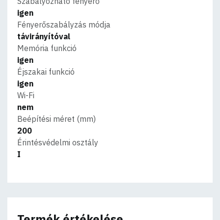
Szabályozható fényerő
igen
Fényerőszabályzás módja
távirányítóval
Memória funkció
igen
Éjszakai funkció
igen
Wi-Fi
nem
Beépítési méret (mm)
200
Érintésvédelmi osztály
I
Termék értékelése