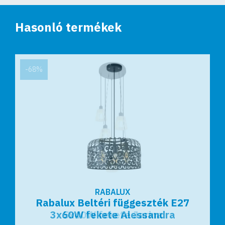
Hasonló termékek
-68%
RABALUX
RABALUX
Rabalux Beltéri függeszték E27
Rabalux Beltéri függeszték E27
3x60W fekete Alessandra
5x40W fekete Jarina