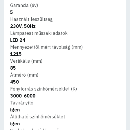
Garancia (év)
5
Használt feszültség
230V, 50Hz
Lámpatest műszaki adatok
LED 24
Mennyezettől mért távolság (mm)
1215
Vertikális (mm)
85
Átmérő (mm)
450
Fényforrás színhőmérséklet (K)
3000-6000
Távirányító
igen
Állítható színhőmérséklet
igen