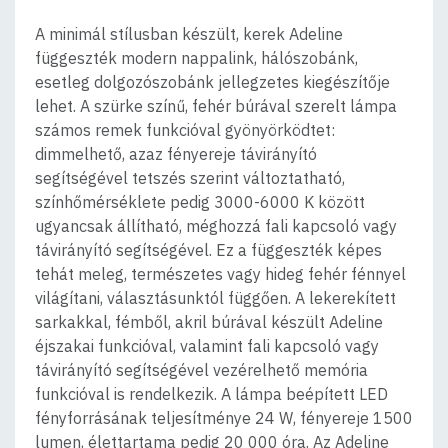
A minimál stílusban készült, kerek Adeline
függeszték modern nappalink, hálószobánk,
esetleg dolgozószobánk jellegzetes kiegészítője
lehet. A szürke színű, fehér búrával szerelt lámpa
számos remek funkcióval gyönyörködtet:
dimmelhető, azaz fényereje távirányító
segítségével tetszés szerint változtatható,
színhőmérséklete pedig 3000-6000 K között
ugyancsak állítható, méghozzá fali kapcsoló vagy
távirányító segítségével. Ez a függeszték képes
tehát meleg, természetes vagy hideg fehér fénnyel
világítani, választásunktól függően. A lekerekített
sarkakkal, fémből, akril búrával készült Adeline
éjszakai funkcióval, valamint fali kapcsoló vagy
távirányító segítségével vezérelhető memória
funkcióval is rendelkezik. A lámpa beépített LED
fényforrásának teljesítménye 24 W, fényereje 1500
lumen, élettartama pedig 20 000 óra. Az Adeline