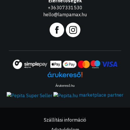
Elérhetőségek
+36307331530
hello@lampamax.hu
Árukereső.hu
marketplace partner
Szállítási információ
Adatvédelem