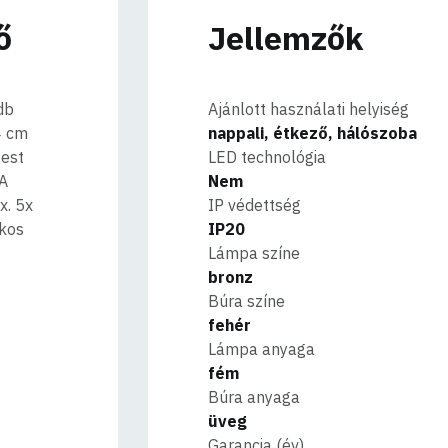
ő
Jellemzők
db
Ajánlott használati helyiség
4 cm
nappali, étkező, hálószoba
test
LED technológia
 A
Nem
x. 5x
IP védettség
ékos
IP20
Lámpa színe
bronz
Búra színe
fehér
Lámpa anyaga
fém
Búra anyaga
üveg
Garancia (év)