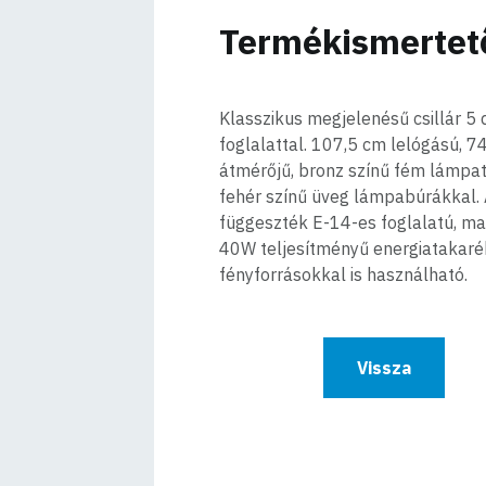
Termékismertet
Klasszikus megjelenésű csillár 5 
foglalattal. 107,5 cm lelógású, 7
átmérőjű, bronz színű fém lámpa
fehér színű üveg lámpabúrákkal.
függeszték E-14-es foglalatú, ma
40W teljesítményű energiatakar
fényforrásokkal is használható.
Vissza