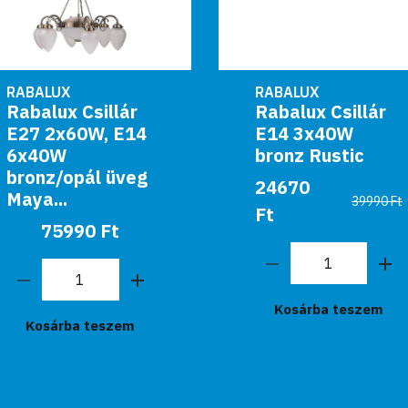
RABALUX
RABALUX
Rabalux Csillár
Rabalux Csillár
E27 2x60W, E14
E14 3x40W
6x40W
bronz Rustic
bronz/opál üveg
24670
Maya...
39990 Ft
Ft
75990 Ft
Kosárba teszem
Kosárba teszem