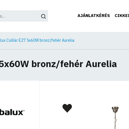
AJÁNLATKÉRÉS
CIKKE
lux Csillár E27 5x60W bronz/fehér Aurelia
 5x60W bronz/fehér Aurelia