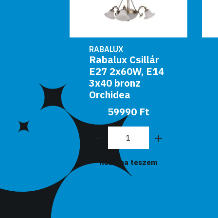
RABALUX
sillár
Rabalux Csillár
fekete
E27 2x60W, E14
3x40 bronz
Orchidea
0 Ft
59990 Ft
teszem
Kosárba teszem