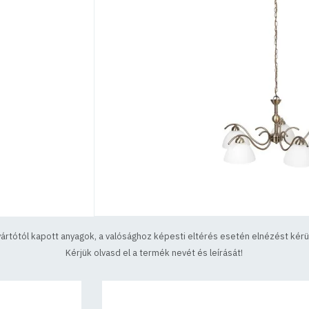
yártótól kapott anyagok, a valósághoz képesti eltérés esetén elnézést kérün
Kérjük olvasd el a termék nevét és leírását!