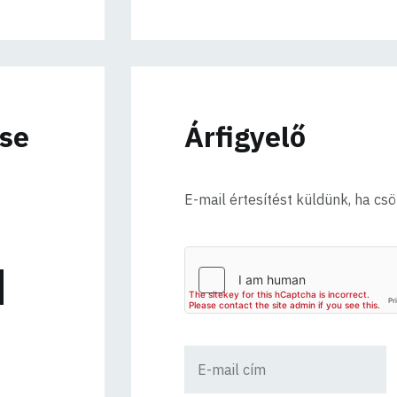
ése
Árfigyelő
E-mail értesítést küldünk, ha cs