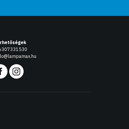
érhetőségek
6307331530
llo@lampamax.hu