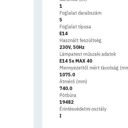
1
Foglalat darabszám
5
Foglalat típusa
E14
Használt feszültség
230V, 50Hz
Lámpatest műszaki adatok
E14 5x MAX 40
Mennyezettől mért távolság (m
1075.0
Átmérő (mm)
740.0
Pótbúra
19482
Érintésvédelmi osztály
I