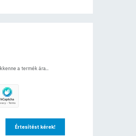
ökkenne a termék ára...
Értesítést kérek!