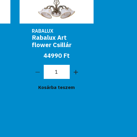
RABALUX
RABALUX
Rabalux Art
Rabalux
flower Csillár
E27 2
bronz E
44990 Ft
399
Kosárba teszem
Kosár