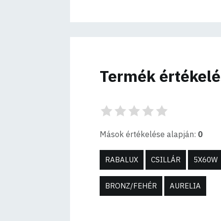
Termék értékel
Mások értékelése alapján:
0
RABALUX
CSILLÁR
5X60W
BRONZ/FEHÉR
AURELIA