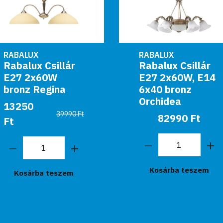
RABALUX
RABALUX
Rabalux Csillár
Rabalux Csillár
E27 2x60W, E14
E27 100W bronz
6x40 bronz
Rustic
Orchidea
42990 Ft
82990 Ft
Kosárba teszem
Kosárba teszem