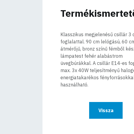
Termékismertet
Klasszikus megjelenésű csillár 3
foglalattal. 90 cm lelógású, 60 c
átmérőjű, bronz színű fémből kész
lámpatest fehér alabástrom
üvegbúrákkal. A csillár E14-es fo
max. 3x 40W teljesítményű halog
energiatakarékos fényforrásokka
használható.
Vissza