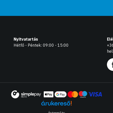
Nyitvatartás
El
Hétfő - Péntek: 09:00 - 15:00
+3
he
Árukereső.hu