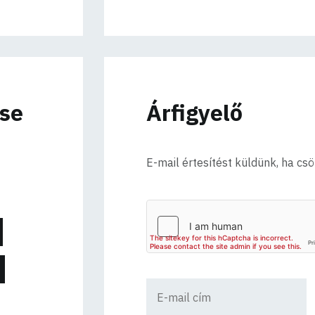
ése
Árfigyelő
E-mail értesítést küldünk, ha cs