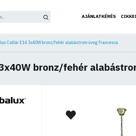
AJÁNLATKÉRÉS
CIKKE
lux Csillár E14 3x40W bronz/fehér alabástrom üveg Francesca
 3x40W bronz/fehér alabástr