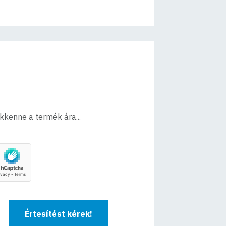
ökkenne a termék ára...
Értesítést kérek!