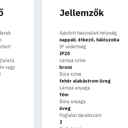
ő
Jellemzők
 darab
Ajánlott használati helyiség
m
nappali, étkező, hálószoba
ített
IP védettség
IP20
glalatú,
Lámpa színe
én vagy
bronz
l
Búra színe
fehér alabástrom üveg
Lámpa anyaga
fém
Búra anyaga
üveg
Foglalat darabszám
3