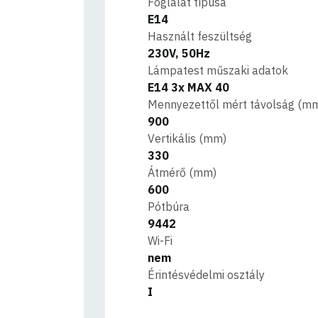
Foglalat típusa
E14
Használt feszültség
230V, 50Hz
Lámpatest műszaki adatok
E14 3x MAX 40
Mennyezettől mért távolság (m
900
Vertikális (mm)
330
Átmérő (mm)
600
Pótbúra
9442
Wi-Fi
nem
Érintésvédelmi osztály
I