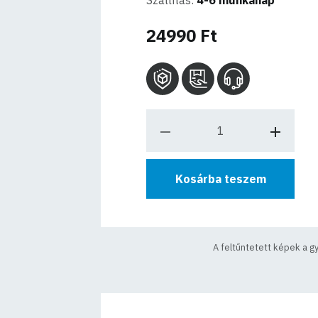
Szállítás:
4-6 munkanap
24990 Ft
Kosárba teszem
A feltűntetett képek a g