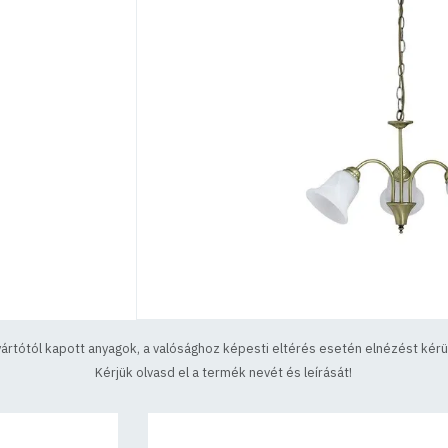
yártótól kapott anyagok, a valósághoz képesti eltérés esetén elnézést kérün
Kérjük olvasd el a termék nevét és leírását!