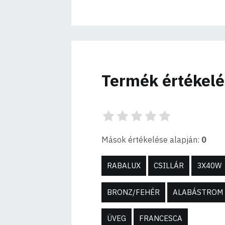
Termék értékel
Mások értékelése alapján:
0
RABALUX
CSILLÁR
3X40W
BRONZ/FEHÉR
ALABÁSTROM
ÜVEG
FRANCESCA