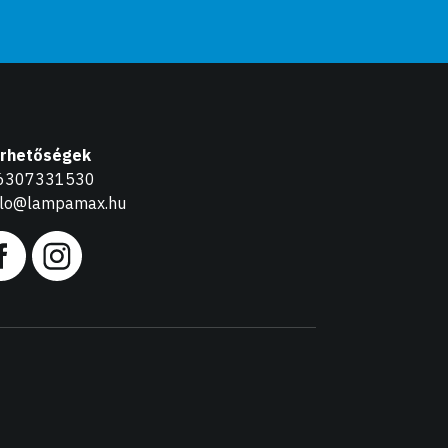
érhetőségek
6307331530
llo@lampamax.hu