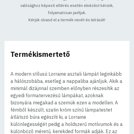
valósághoz képesti eltérés esetén elnézést kérünk,
folyamatosan javítjuk.
Kérjük olvasd el a termék nevét és leírását!
Termékismertető
A modern stílusú Lorraine asztali lámpát leginkább
a hálószobába, esetleg a nappaliba ajánljuk. Akik a
minimál dizájnnal szemben előnyben részesítik az
egyedi formatervezésű lámpákat, azoknak
bizonyára megakad a szemük ezen a modellen. A
fémből készült, szatin króm színű lámpatestet
átlátszó búra egészíti ki, a Lorraine
különlegességét pedig a holdszerű motívumok és a
különböző méretű, kerekded formák adják. Ez az