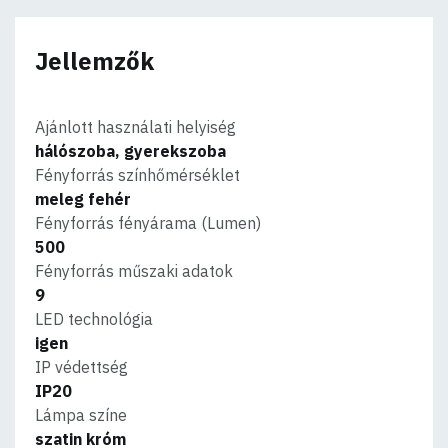
Jellemzők
Ajánlott használati helyiség
hálószoba, gyerekszoba
Fényforrás színhőmérséklet
meleg fehér
Fényforrás fényárama (Lumen)
500
Fényforrás műszaki adatok
9
LED technológia
igen
IP védettség
IP20
Lámpa színe
szatin króm