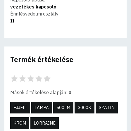
vezetékes kapcsoló
Érintésvédelmi osztály
II
Termék értékelése
Mások értékelése alapján:
0
ÉJJELI
LÁMPA
500LM
3000K
SZATIN
KRÓM
LORRAINE