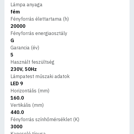
Lámpa anyaga
fém
Fényforrás élettartama (h)
20000
Fényforrás energiaosztály
G
Garancia (év)
5
Használt feszültség
230V, 50Hz
Lámpatest műszaki adatok
LED 9
Horizontális (mm)
160.0
Vertikális (mm)
440.0
Fényforrás színhőmérséklet (K)
3000
Kapcsoló típusa