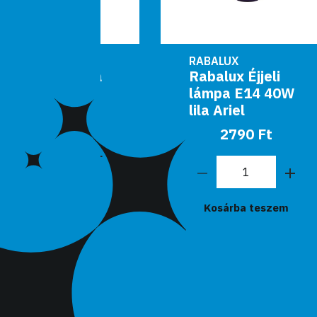
RABALUX
Monica
Rabalux Éjjeli
mpa
lámpa E14 40W
lila Ariel
 Ft
2790 Ft
teszem
Kosárba teszem