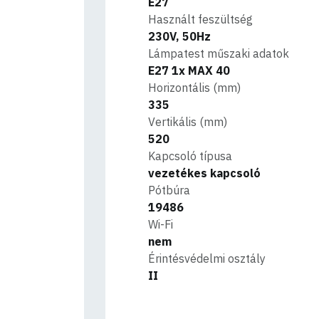
E27
Használt feszültség
230V, 50Hz
Lámpatest műszaki adatok
E27 1x MAX 40
Horizontális (mm)
335
Vertikális (mm)
520
Kapcsoló típusa
vezetékes kapcsoló
Pótbúra
19486
Wi-Fi
nem
Érintésvédelmi osztály
II