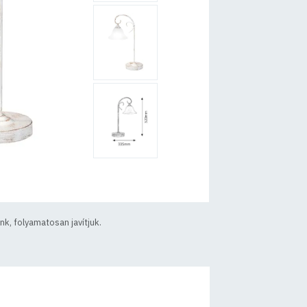
k, folyamatosan javítjuk.