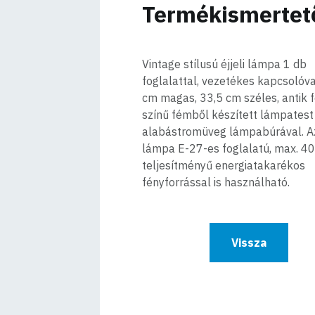
Termékismertet
Vintage stílusú éjjeli lámpa 1 db
foglalattal, vezetékes kapcsolóva
cm magas, 33,5 cm széles, antik 
színű fémből készített lámpatest
alabástromüveg lámpabúrával. Az
lámpa E-27-es foglalatú, max. 4
teljesítményű energiatakarékos
fényforrással is használható.
Vissza