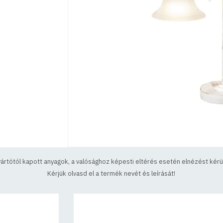
yártótól kapott anyagok, a valósághoz képesti eltérés esetén elnézést kérün
Kérjük olvasd el a termék nevét és leírását!