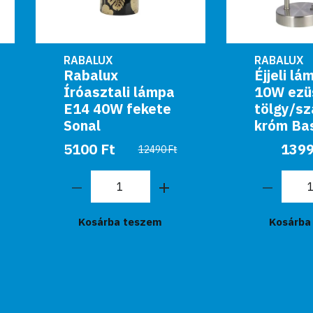
RABALUX
RABALUX
Rabalux
Éjjeli lámpa E14
Íróasztali lámpa
10W ezüst
E14 40W fekete
tölgy/szatin
Sonal
króm Basil
5100 Ft
13990 Ft
12490 Ft
Kosárba teszem
Kosárba teszem