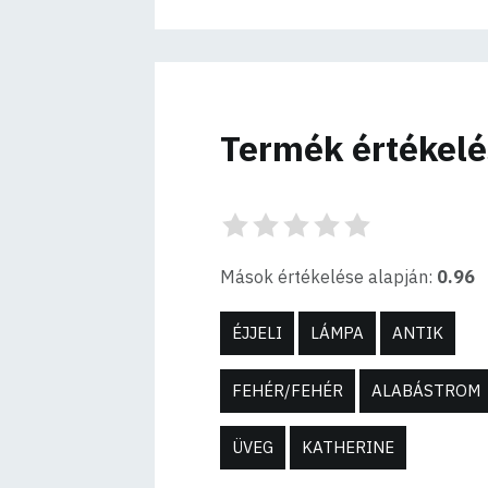
Termék értékel
Mások értékelése alapján:
0.96
ÉJJELI
LÁMPA
ANTIK
FEHÉR/FEHÉR
ALABÁSTROM
ÜVEG
KATHERINE