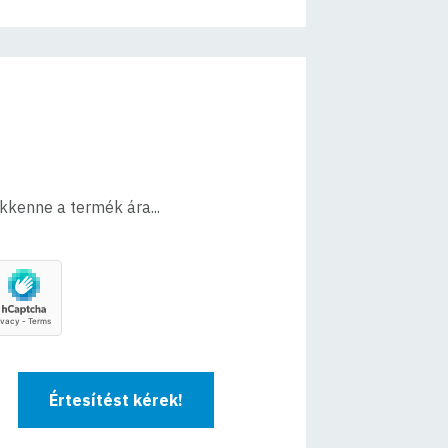
ökkenne a termék ára...
Értesítést kérek!