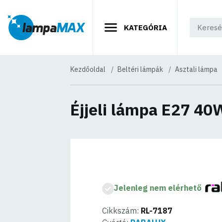
KATEGÓRIA
Kezdőoldal
Beltéri lámpák
Asztali lámpa
Éjjeli lámpa E27 40
Jelenleg nem elérhető
Cikkszám:
RL-7187