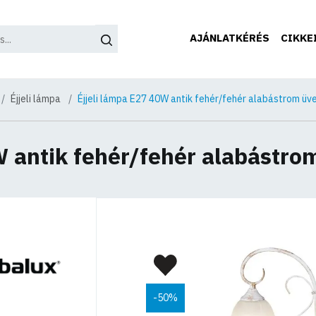
AJÁNLATKÉRÉS
CIKKE
Éjjeli lámpa
Éjjeli lámpa E27 40W antik fehér/fehér alabástrom üv
W antik fehér/fehér alabástro
-50%