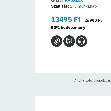
Gyártó:
RABALUX
Szállítás:
1-5 munkanap
13495 Ft
26990 Ft
50% kedvezmény
A feltűntetett képek a g