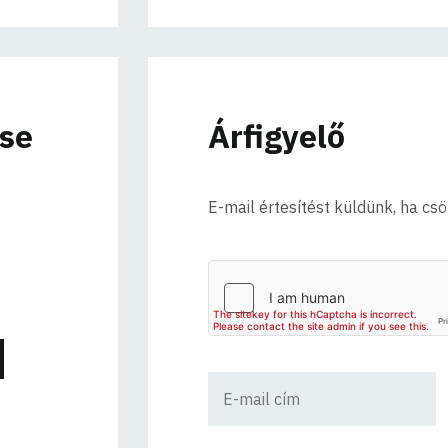
ése
Árfigyelő
E-mail értesítést küldünk, ha cs