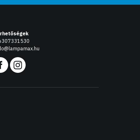
érhetőségek
6307331530
llo@lampamax.hu