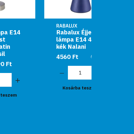
RABALUX
RABALUX
Rabalux Éjjeli
Rabalu
lámpa E14 40W
Asztali
kék Nalani
229
4560 Ft
5990 Ft
Kosár
Kosárba teszem