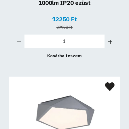
1000lm IP20 ezüst
12250 Ft
29990 Ft
Kosárba teszem