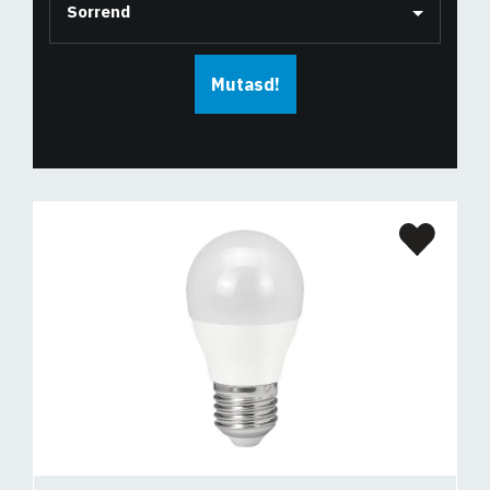
Sorrend
Mutasd!