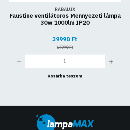
RABALUX
Faustine ventilátoros Mennyezeti lámpa
30w 1000lm IP20
39990 Ft
64990 Ft
Kosárba teszem