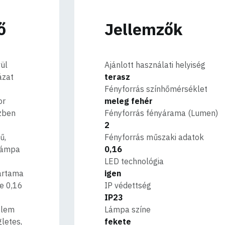
ő
Jellemzők
ül
Ajánlott használati helyiség
ázat
terasz
Fényforrás színhőmérséklet
or
meleg fehér
özben
Fényforrás fényárama (Lumen)
2
ű,
Fényforrás műszaki adatok
lámpa
0,16
LED technológia
tartama
igen
e 0,16
IP védettség
IP23
elem
Lámpa színe
letes,
fekete