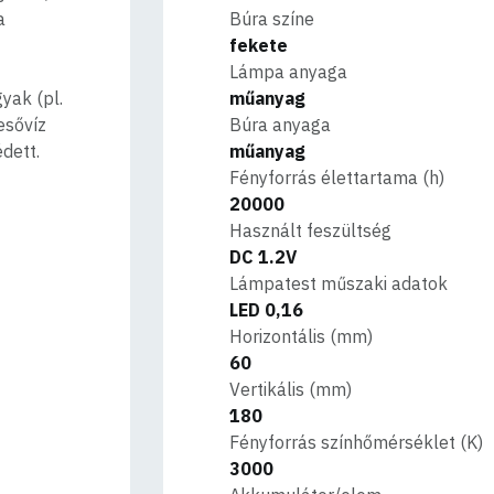
a
Búra színe
fekete
Lámpa anyaga
yak (pl.
műanyag
esővíz
Búra anyaga
dett.
műanyag
Fényforrás élettartama (h)
20000
Használt feszültség
DC 1.2V
Lámpatest műszaki adatok
LED 0,16
Horizontális (mm)
60
Vertikális (mm)
180
Fényforrás színhőmérséklet (K)
3000