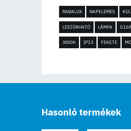
RABALUX
NAPELEMES
KÜL
LESZÚRHATÓ
LÁMPA
0,16
3000K
IP23
FEKETE
M
Hasonló termékek