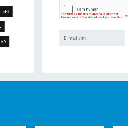
TÉRI
W
ORA