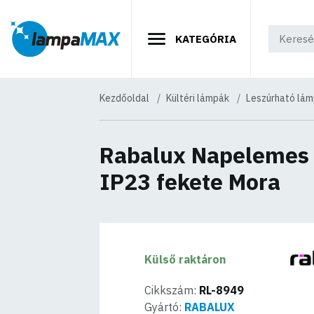
KATEGÓRIA
Kezdőoldal
Kültéri lámpák
Leszúrható lá
Rabalux Napelemes 
IP23 fekete Mora
Külső raktáron
Cikkszám:
RL-8949
Gyártó:
RABALUX