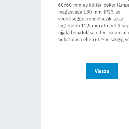
60x60 mm-es kültéri dekor lámp
magassága 180 mm. IP23-as
védettséggel rendelkezik, azaz
legfeljebb 12,5 mm átmérőjű tárg
ujjak) behatolása ellen, valamint 
behatolása ellen 60°-os szögig vé
Vissza