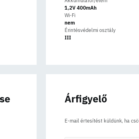
Akkumulátor/elem
1,2V 400mAh
Wi-Fi
nem
Érintésvédelmi osztály
III
ése
Árfigyelő
E-mail értesítést küldünk, ha cs