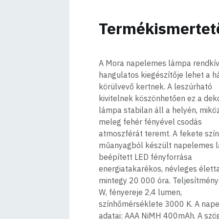
Termékismertet
A Mora napelemes lámpa rendkív
hangulatos kiegészítője lehet a h
körülvevő kertnek. A leszúrható
kivitelnek köszönhetően ez a dek
lámpa stabilan áll a helyén, mik
meleg fehér fényével csodás
atmoszférát teremt. A fekete szín
műanyagból készült napelemes 
beépített LED fényforrása
energiatakarékos, névleges élet
mintegy 20 000 óra. Teljesítmény
W, fényereje 2,4 lumen,
színhőmérséklete 3000 K. A nap
adatai: AAA NiMH 400mAh. A szög