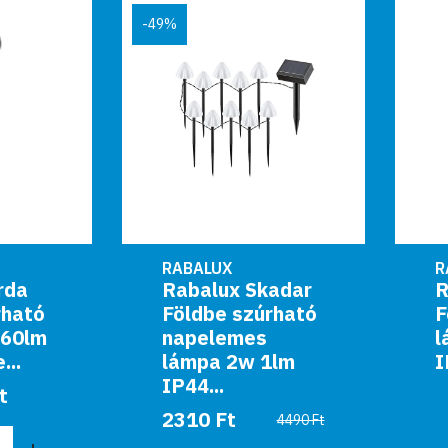
49%
RABALUX
RABALUX
Rabalux Skadar
Rabalux Krobia
Földbe szúrható
Földbe szúrható
napelemes
lámpa GU10
lámpa 2w 1lm
IP65 fekete
IP44...
6290 Ft
2310 Ft
4490 Ft