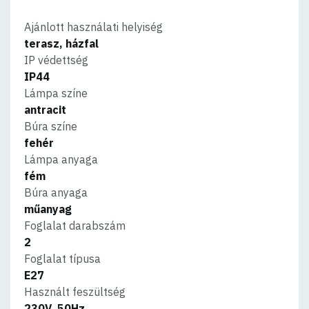
Ajánlott használati helyiség
terasz, házfal
IP védettség
IP44
Lámpa színe
antracit
Búra színe
fehér
Lámpa anyaga
fém
Búra anyaga
műanyag
Foglalat darabszám
2
Foglalat típusa
E27
Használt feszültség
230V, 50Hz