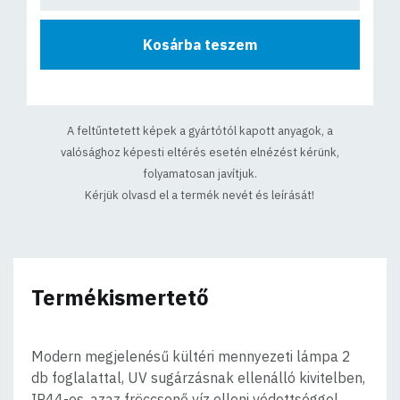
Kosárba teszem
A feltűntetett képek a gyártótól kapott anyagok, a
valósághoz képesti eltérés esetén elnézést kérünk,
folyamatosan javítjuk.
Kérjük olvasd el a termék nevét és leírását!
Termékismertető
Modern megjelenésű kültéri mennyezeti lámpa 2
db foglalattal, UV sugárzásnak ellenálló kivitelben,
IP44-es, azaz fröccsenő víz elleni védettséggel.