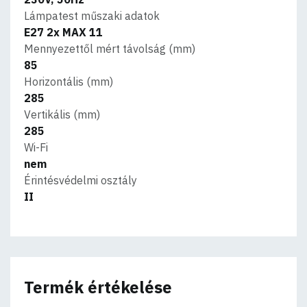
Lámpatest műszaki adatok
E27 2x MAX 11
Mennyezettől mért távolság (mm)
85
Horizontális (mm)
285
Vertikális (mm)
285
Wi-Fi
nem
Érintésvédelmi osztály
II
Termék értékelése