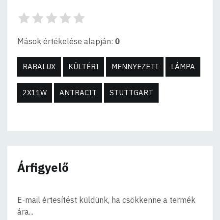
Mások értékelése alapján:
0
RABALUX
KÜLTÉRI
MENNYEZETI
LÁMPA
2X11W
ANTRACIT
STUTTGART
Árfigyelő
E-mail értesítést küldünk, ha csökkenne a termék
ára...