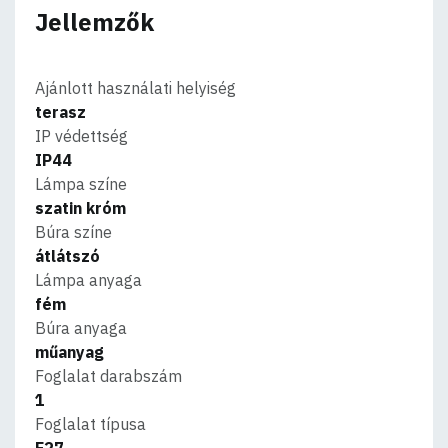
Jellemzők
Ajánlott használati helyiség
terasz
IP védettség
IP44
Lámpa színe
szatin króm
Búra színe
átlátszó
Lámpa anyaga
fém
Búra anyaga
műanyag
Foglalat darabszám
1
Foglalat típusa
E27