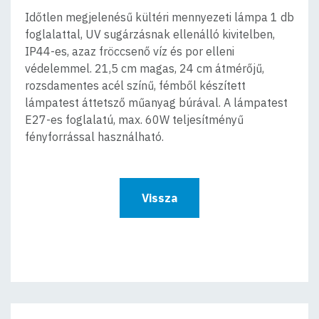
Időtlen megjelenésű kültéri mennyezeti lámpa 1 db
foglalattal, UV sugárzásnak ellenálló kivitelben,
IP44-es, azaz fröccsenő víz és por elleni
védelemmel. 21,5 cm magas, 24 cm átmérőjű,
rozsdamentes acél színű, fémből készített
lámpatest áttetsző műanyag búrával. A lámpatest
E27-es foglalatú, max. 60W teljesítményű
fényforrással használható.
Vissza