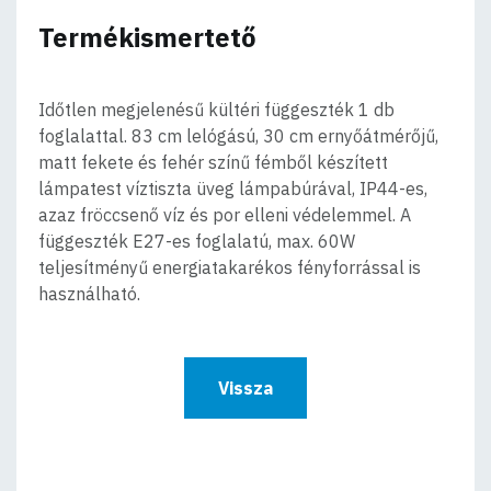
Termékismertető
Időtlen megjelenésű kültéri függeszték 1 db
foglalattal. 83 cm lelógású, 30 cm ernyőátmérőjű,
matt fekete és fehér színű fémből készített
lámpatest víztiszta üveg lámpabúrával, IP44-es,
azaz fröccsenő víz és por elleni védelemmel. A
függeszték E27-es foglalatú, max. 60W
teljesítményű energiatakarékos fényforrással is
használható.
Vissza