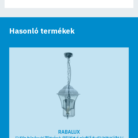
Hasonló termékek
RABALUX
RABALUX