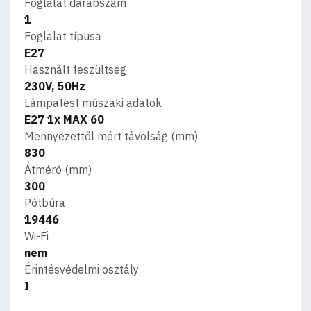
Foglalat darabszám
1
Foglalat típusa
E27
Használt feszültség
230V, 50Hz
Lámpatest műszaki adatok
E27 1x MAX 60
Mennyezettől mért távolság (mm)
830
Átmérő (mm)
300
Pótbúra
19446
Wi-Fi
nem
Érintésvédelmi osztály
I