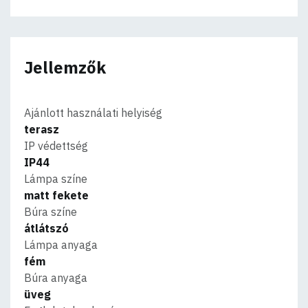
Jellemzők
Ajánlott használati helyiség
terasz
IP védettség
IP44
Lámpa színe
matt fekete
Búra színe
átlátszó
Lámpa anyaga
fém
Búra anyaga
üveg