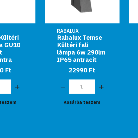
RABALUX
RABALUX
Rabalux Temse
Rabalux Kültéri
Kültéri fali
állólámpa E27
lámpa 6w 290lm
20W
IP65 antracit
fekete/fehér
Darrington...
22990 Ft
24990 Ft
Kosárba teszem
Kosárba teszem