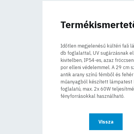
Termékismertet
Időtlen megjelenésű kültéri fali 
db foglalattal, UV sugárzásnak el
kivitelben, IP54-es, azaz fröccsen
por elleni védelemmel. A 29 cm s
antik arany színű fémből és fehér
műanyagból készített lámpatest
foglalatú, max. 2x 60W teljesítm
fényforrásokkal használható.
Vissza