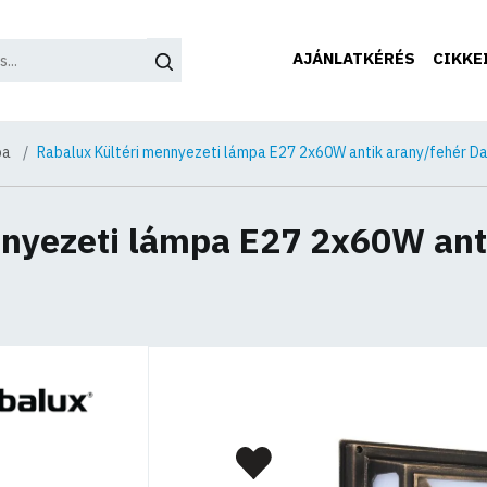
AJÁNLATKÉRÉS
CIKKE
pa
Rabalux Kültéri mennyezeti lámpa E27 2x60W antik arany/fehér Da
nnyezeti lámpa E27 2x60W ant