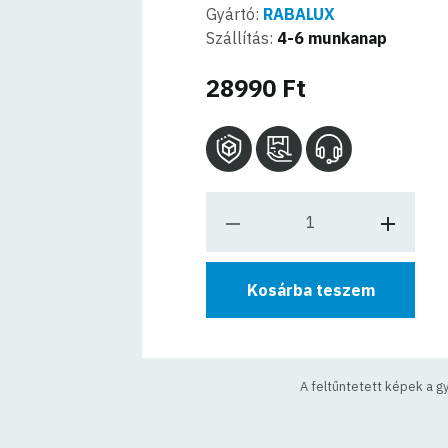
Gyártó:
RABALUX
Szállítás:
4-6 munkanap
28990 Ft
Kosárba teszem
A feltűntetett képek a g