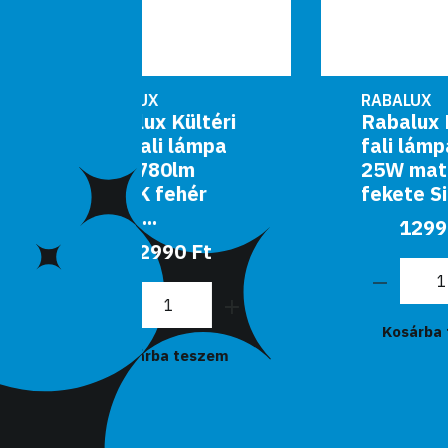
RABALUX
ültéri
Rabalux Kültéri
lámpa
fali lámpa GU10
lm
25W matt
hér
fekete Sintra
12990 Ft
0 Ft
Kosárba teszem
teszem