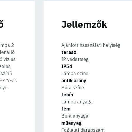
ő
Jellemzők
lámpa 2
Ajánlott használati helyiség
lenálló
terasz
ő víz és
IP védettség
zéles,
IP54
 színű
Lámpa színe
 E-27-es
antik arany
ényű
Búra színe
fehér
Lámpa anyaga
fém
Búra anyaga
műanyag
Foglalat darabszám