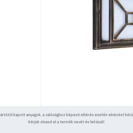
yártótól kapott anyagok, a valósághoz képesti eltérés esetén elnézést kérün
Kérjük olvasd el a termék nevét és leírását!