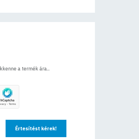
ökkenne a termék ára...
Értesítést kérek!