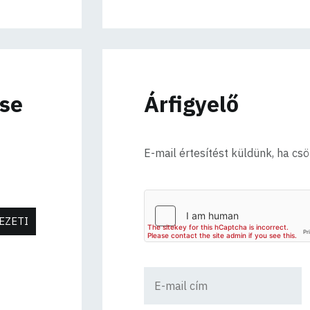
ése
Árfigyelő
E-mail értesítést küldünk, ha cs
EZETI