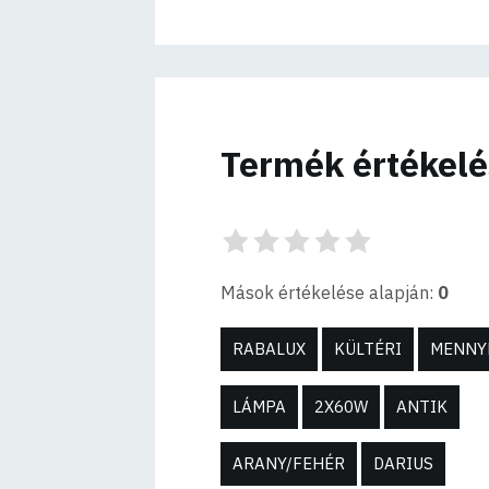
Termék értékel
Mások értékelése alapján:
0
RABALUX
KÜLTÉRI
MENNY
LÁMPA
2X60W
ANTIK
ARANY/FEHÉR
DARIUS