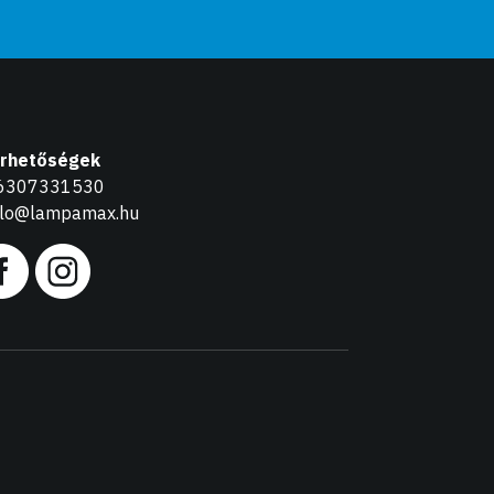
érhetőségek
6307331530
llo@lampamax.hu