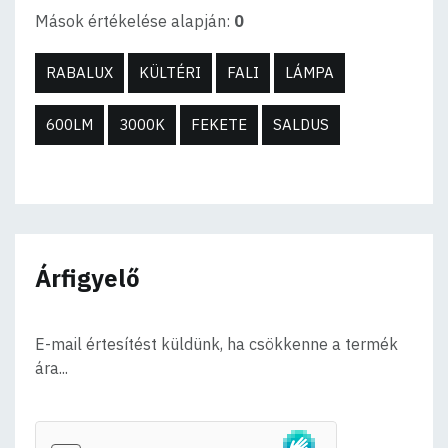
Mások értékelése alapján:
0
RABALUX
KÜLTÉRI
FALI
LÁMPA
600LM
3000K
FEKETE
SALDUS
Árfigyelő
E-mail értesítést küldünk, ha csökkenne a termék
ára...