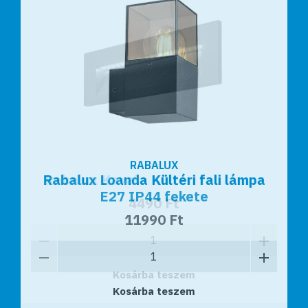
RABALUX
RABALUX
Rabalux Loanda Kültéri fali lámpa
Rabalux Kavala Kültéri fali lámpa
E27 IP44 fekete
4490 Ft
11990 Ft
Kosárba teszem
Kosárba teszem