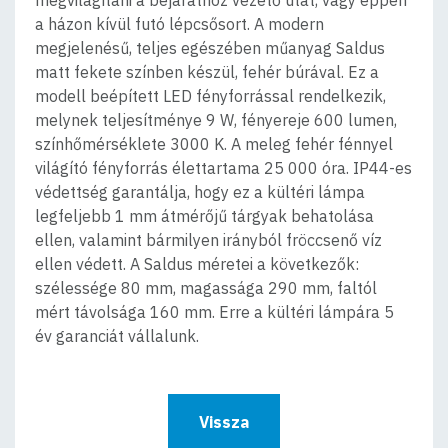
a házon kívül futó lépcsősort. A modern
megjelenésű, teljes egészében műanyag Saldus
matt fekete színben készül, fehér búrával. Ez a
modell beépített LED fényforrással rendelkezik,
melynek teljesítménye 9 W, fényereje 600 lumen,
színhőmérséklete 3000 K. A meleg fehér fénnyel
világító fényforrás élettartama 25 000 óra. IP44-es
védettség garantálja, hogy ez a kültéri lámpa
legfeljebb 1 mm átmérőjű tárgyak behatolása
ellen, valamint bármilyen irányból fröccsenő víz
ellen védett. A Saldus méretei a következők:
szélessége 80 mm, magassága 290 mm, faltól
mért távolsága 160 mm. Erre a kültéri lámpára 5
év garanciát vállalunk.
Vissza