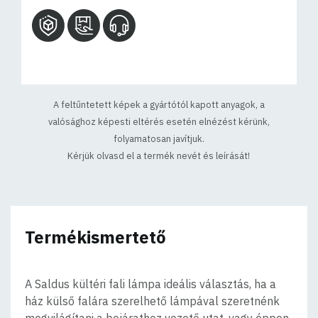
A feltűntetett képek a gyártótól kapott anyagok, a
valósághoz képesti eltérés esetén elnézést kérünk,
folyamatosan javítjuk.
Kérjük olvasd el a termék nevét és leírását!
Termékismertető
A Saldus kültéri fali lámpa ideális választás, ha a
ház külső falára szerelhető lámpával szeretnénk
megvilágítani a bejárathoz vezető utat, vagy éppen