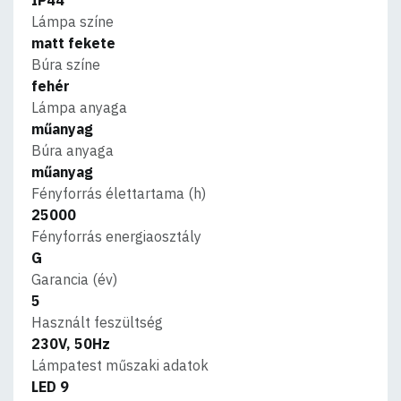
Lámpa színe
matt fekete
Búra színe
fehér
Lámpa anyaga
műanyag
Búra anyaga
műanyag
Fényforrás élettartama (h)
25000
Fényforrás energiaosztály
G
Garancia (év)
5
Használt feszültség
230V, 50Hz
Lámpatest műszaki adatok
LED 9