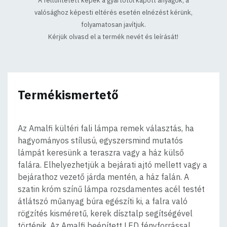
A feltűntetett képek a gyártótól kapott anyagok, a
valósághoz képesti eltérés esetén elnézést kérünk,
folyamatosan javítjuk.
Kérjük olvasd el a termék nevét és leírását!
Termékismertető
Az Amalfi kültéri fali lámpa remek választás, ha
hagyományos stílusú, egyszersmind mutatós
lámpát keresünk a teraszra vagy a ház külső
falára. Elhelyezhetjük a bejárati ajtó mellett vagy a
bejárathoz vezető járda mentén, a ház falán. A
szatin króm színű lámpa rozsdamentes acél testét
átlátszó műanyag búra egészíti ki, a falra való
rögzítés kisméretű, kerek dísztalp segítségével
történik. Az Amalfi beépített LED fényforrással