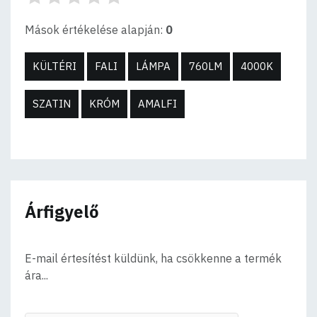
Mások értékelése alapján:
0
KÜLTÉRI
FALI
LÁMPA
760LM
4000K
SZATIN
KRÓM
AMALFI
Árfigyelő
E-mail értesítést küldünk, ha csökkenne a termék
ára...