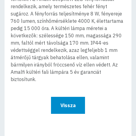
rendelkezik, amely természetes fehér fényt
sugároz. A fényforrás teljesítménye 8 W, fényereje
760 lumen, színhőmérséklete 4000 K, élettartama
pedig 15 000 óra. A kültéri lámpa méretei a
következők: szélessége 150 mm, magassága 290
mm, faltól mért távolsága 170 mm. IP44-es
védettséggel rendelkezik, azaz legfeljebb 1 mm
átmérőjű tárgyak behatolása ellen, valamint
bármilyen irányból fröccsenő víz ellen védett. Az
Amalfi kültéri fali lámpára 5 év garanciát
biztosítunk.
Vissza