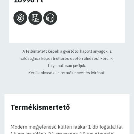
A feltűntetett képek a gyártótól kapott anyagok, a
valósághoz képesti eltérés esetén elnézést kérünk,
folyamatosan javítjuk.
Kérjük olvasd el a termék nevét és leírását!
Termékismertető
Modern megjelenésű kültéri falikar 1 db foglalattal.
16 cm kinyúlású, 24 cm magas, 10 cm átmérőjű,