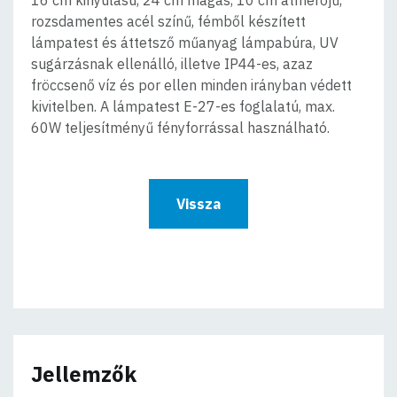
rozsdamentes acél színű, fémből készített
lámpatest és áttetsző műanyag lámpabúra, UV
sugárzásnak ellenálló, illetve IP44-es, azaz
fröccsenő víz és por ellen minden irányban védett
kivitelben. A lámpatest E-27-es foglalatú, max.
60W teljesítményű fényforrással használható.
Vissza
Jellemzők