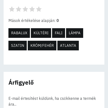
Mások értékelése alapján:
0
RABALUX
KÜLTÉRI
FALI
LÁMPA
SZATIN
KRÓM/FEHÉR
ATLANTA
Árfigyelő
E-mail értesítést küldünk, ha csökkenne a termék
ára...