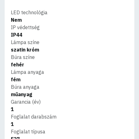
LED technológia
Nem
IP védettség
IP44
Lámpa színe
szatin króm
Búra színe
fehér
Lámpa anyaga
fém
Búra anyaga
műanyag
Garancia (év)
1
Foglalat darabszám
1
Foglalat típusa
E27