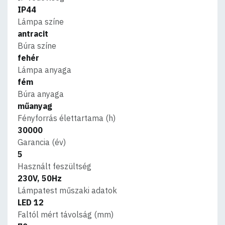
IP44
Lámpa színe
antracit
Búra színe
fehér
Lámpa anyaga
fém
Búra anyaga
műanyag
Fényforrás élettartama (h)
30000
Garancia (év)
5
Használt feszültség
230V, 50Hz
Lámpatest műszaki adatok
LED 12
Faltól mért távolság (mm)