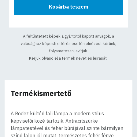
Kosárba teszem
A feltűntetett képek a gyártótól kapott anyagok, a
valósághoz képesti eltérés esetén elnézést kérünk,
folyamatosan javítjuk.
Kérjük olvasd el a termék nevét és leírását!
Termékismertető
A Rodez kültéri fali lámpa a modern stílus
képviselői közé tartozik. Antracitszürke
lámpatestével és fehér búrájával szinte bármilyen
színű falon jól mutat, természetes fehér fénye