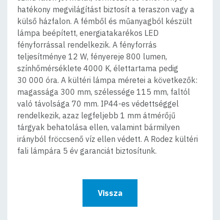
hatékony megvilágítást biztosít a teraszon vagy a
külső házfalon. A fémből és műanyagból készült
lámpa beépített, energiatakarékos LED
fényforrással rendelkezik. A fényforrás
teljesítménye 12 W, fényereje 800 lumen,
színhőmérséklete 4000 K, élettartama pedig
30 000 óra. A kültéri lámpa méretei a következők:
magassága 300 mm, szélessége 115 mm, faltól
való távolsága 70 mm. IP44-es védettséggel
rendelkezik, azaz legfeljebb 1 mm átmérőjű
tárgyak behatolása ellen, valamint bármilyen
irányból fröccsenő víz ellen védett. A Rodez kültéri
fali lámpára 5 év garanciát biztosítunk.
Vissza