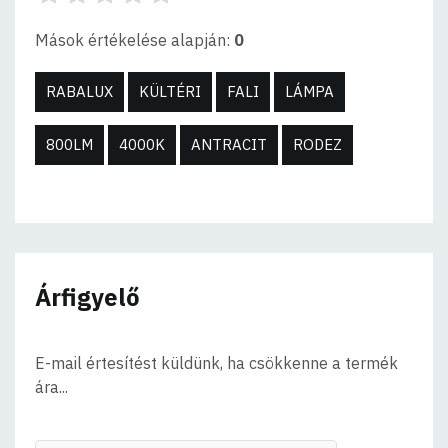
Mások értékelése alapján:
0
RABALUX
KÜLTÉRI
FALI
LÁMPA
800LM
4000K
ANTRACIT
RODEZ
Árfigyelő
E-mail értesítést küldünk, ha csökkenne a termék
ára...