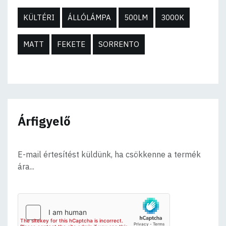
KÜLTÉRI
ÁLLÓLÁMPA
500LM
3000K
MATT
FEKETE
SORRENTO
Árfigyelő
E-mail értesítést küldünk, ha csökkenne a termék
ára...