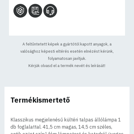
A feltűntetett képek a gyártótól kapott anyagok, a
valósághoz képesti eltérés esetén elnézést kérünk,
folyamatosan javítjuk.
Kérjük olvasd el a termék nevét és leírását!
Termékismertető
Klasszikus megjelenésű kültéri talpas állólámpa 1
db foglalattal. 41,5 cm magas, 14,5 cm széles,
antik ezüst színű fém lámpatest és katedrál üveges