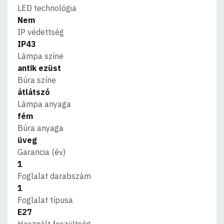
LED technológia
Nem
IP védettség
IP43
Lámpa színe
antik ezüst
Búra színe
átlátszó
Lámpa anyaga
fém
Búra anyaga
üveg
Garancia (év)
1
Foglalat darabszám
1
Foglalat típusa
E27
Használt feszültség