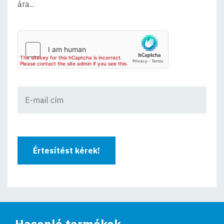
ára...
Értesítést kérek!
Hasonló termékek