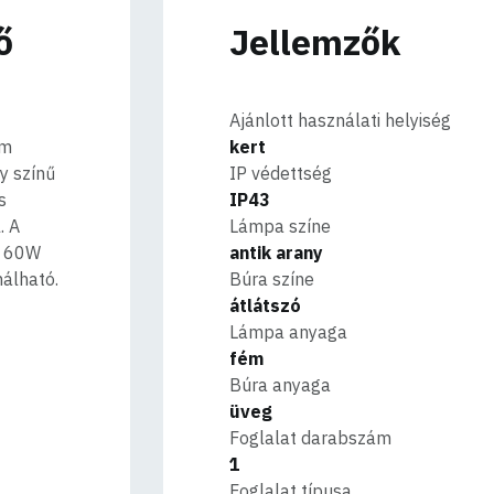
ő
Jellemzők
Ajánlott használati helyiség
cm
kert
y színű
IP védettség
s
IP43
. A
Lámpa színe
. 60W
antik arany
nálható.
Búra színe
átlátszó
Lámpa anyaga
fém
Búra anyaga
üveg
Foglalat darabszám
1
Foglalat típusa