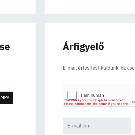
ése
Árfigyelő
E-mail értesítést küldünk, ha cs
ÁMPA