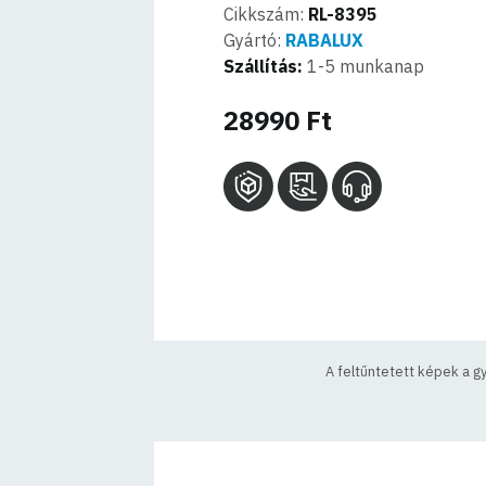
Cikkszám:
RL-8395
Gyártó:
RABALUX
Szállítás:
1-5 munkanap
28990 Ft
A feltűntetett képek a g