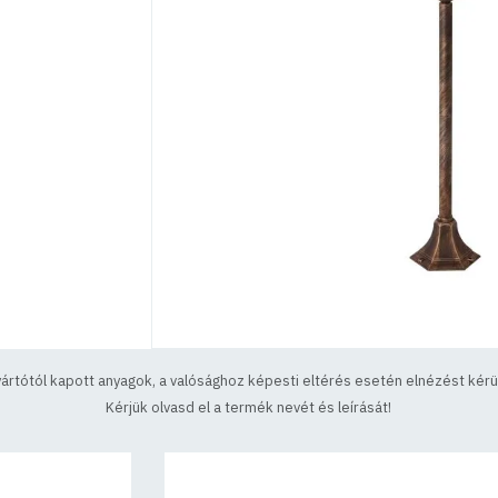
yártótól kapott anyagok, a valósághoz képesti eltérés esetén elnézést kérün
Kérjük olvasd el a termék nevét és leírását!