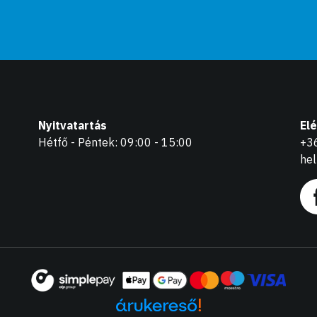
Nyitvatartás
El
Hétfő - Péntek: 09:00 - 15:00
+3
he