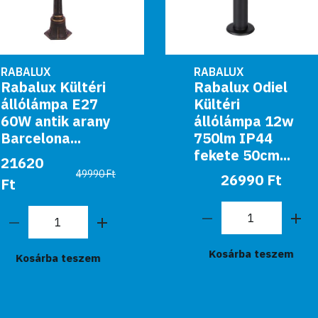
RABALUX
RABALUX
Rabalux Odiel
Rabalux Kültéri
Kültéri
állólámpa E27
állólámpa 12w
40W barna
750lm IP44
Budapest
fekete 50cm...
18990 Ft
26990 Ft
Kosárba teszem
Kosárba teszem