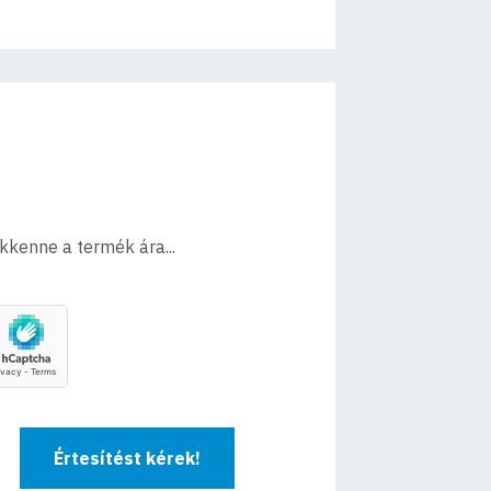
ökkenne a termék ára...
Értesítést kérek!