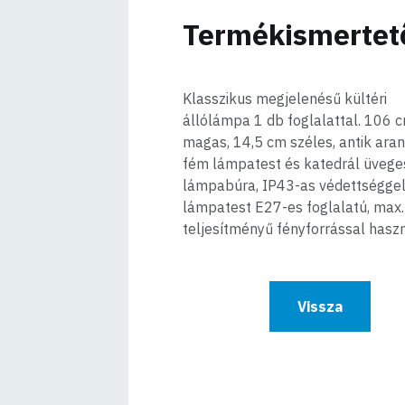
Termékismertet
Klasszikus megjelenésű kültéri
állólámpa 1 db foglalattal. 106 
magas, 14,5 cm széles, antik aran
fém lámpatest és katedrál üvege
lámpabúra, IP43-as védettséggel
lámpatest E27-es foglalatú, max
teljesítményű fényforrással hasz
Vissza