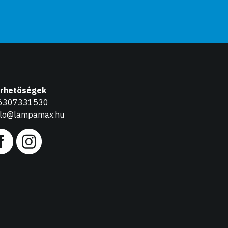
érhetőségek
6307331530
llo@lampamax.hu