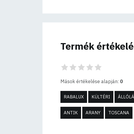
Termék értékel
Mások értékelése alapján:
0
RABALUX
KÜLTÉRI
ÁLLÓL
ANTIK
ARANY
TOSCANA