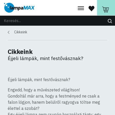
Cikkeink
Cikkeink
Éjjeli lámpák, mint festővásznak?
Éjjeli lámpák, mint festővásznak?
Engedd, hogy a művészeted világítson!
Gondoltál már arra, hogy a festményed ne csak a
falon lógjon, hanem belülről ragyogva töltse meg
élettel a szobát?
Egy éjjeli lámpa nem csupán használati tárgy: egy