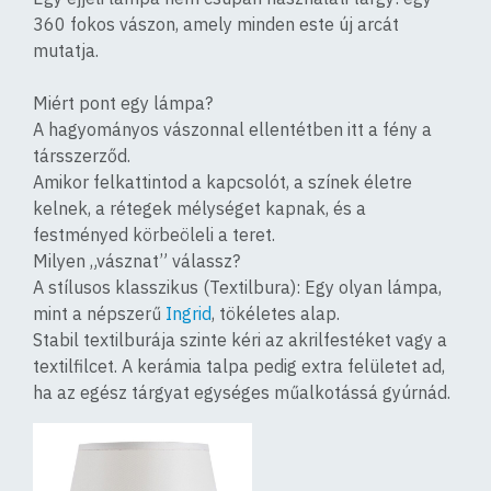
360 fokos vászon, amely minden este új arcát
mutatja.
Miért pont egy lámpa?
A hagyományos vászonnal ellentétben itt a
fény a
társszerződ
.
Amikor felkattintod a kapcsolót, a színek életre
kelnek, a rétegek mélységet kapnak, és a
festményed körbeöleli a teret.
Milyen „vásznat” válassz?
A stílusos klasszikus (Textilbura):
Egy olyan lámpa,
mint a népszerű
Ingrid
, tökéletes alap.
Stabil textilburája szinte kéri az akrilfestéket vagy a
textilfilcet. A kerámia talpa pedig extra felületet ad,
ha az egész tárgyat egységes műalkotássá gyúrnád.