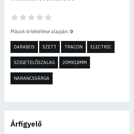
Mások értékelése alapján:
0
DARABOS
SZETT
TRACON
ELECTRIC
SZIGETELŐSZALAG
20MX18MM
NARANCSSÁRGA
Árfigyelő