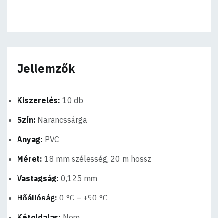
Jellemzők
Kiszerelés:
10 db
Szín:
Narancssárga
Anyag:
PVC
Méret:
18 mm szélesség, 20 m hossz
Vastagság:
0,125 mm
Hőállóság:
0 °C – +90 °C
Kétoldalas:
Nem