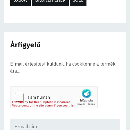
5X60W
BRONZ/FEHÉR
JOEL
Árfigyelő
E-mail értesítést küldünk, ha csökkenne a termék
ára...