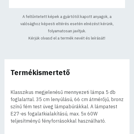
A feltűntetett képek a gyártótól kapott anyagok, a
valósághoz képesti eltérés esetén elnézést kérünk,
folyamatosan javítjuk.
Kérjük olvasd el a termék nevét és leírását!
Termékismertető
Klasszikus megjelenésű mennyezeti lámpa 5 db
foglalattal. 35 cm lenyúlású, 66 cm átmérőjű, bronz
színű fém test üveg lámpabúrákkal. A lámpatest
E27-es fogalatkialakítású, max. 5x 60W
teljesítményű fényforrásokkal használható.