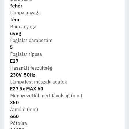
fehér
Lámpa anyaga
fém
Búra anyaga
üveg
Foglalat darabszám
5
Foglalat típusa
E27
Használt feszültség
230V, 50Hz
Lámpatest műszaki adatok
E27 5x MAX 60
Mennyezettől mért távolság (mm)
350
Átmérő (mm)
660
Pótbúra