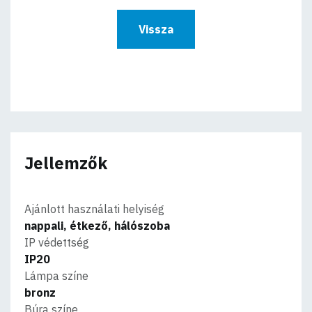
Vissza
Jellemzők
Ajánlott használati helyiség
nappali, étkező, hálószoba
IP védettség
IP20
Lámpa színe
bronz
Búra színe