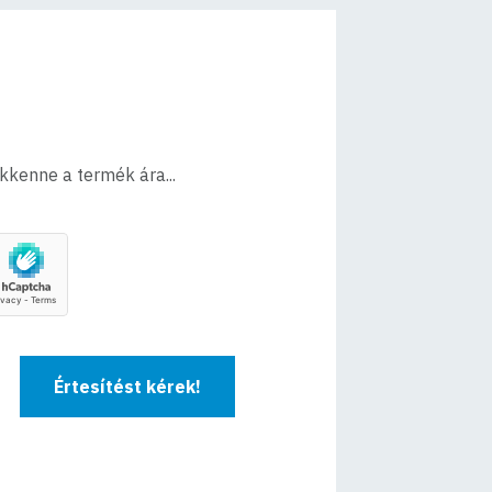
ökkenne a termék ára...
Értesítést kérek!