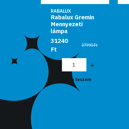
RABALUX
Gremin
Rabalux Beltéri
ti
mennyezeti
lámpa E27 60W
fehér Eterna
37990 Ft
9990 Ft
Kosárba teszem
teszem