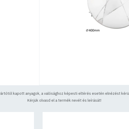
yártótól kapott anyagok, a valósághoz képesti eltérés esetén elnézést kérün
Kérjük olvasd el a termék nevét és leírását!