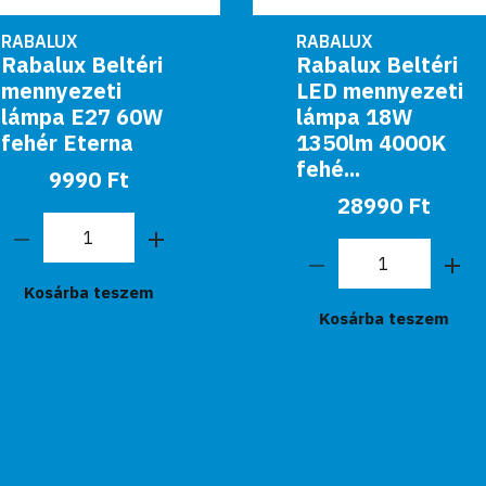
RABALUX
RABALUX
Rabalux Beltéri
Rabalux
LED mennyezeti
Mennyezeti
lámpa 18W
lámpa E14
1350lm 4000K
4x60W
fehé...
fehér/króm Amy
28990 Ft
29990 Ft
Kosárba teszem
Kosárba teszem