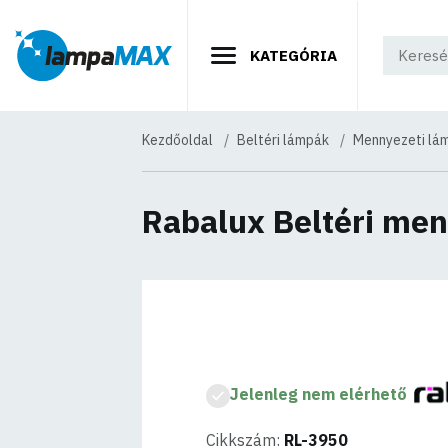
KATEGÓRIA
Kezdőoldal
Beltéri lámpák
Mennyezeti lá
Rabalux Beltéri me
Jelenleg nem elérhető
Cikkszám:
RL-3950