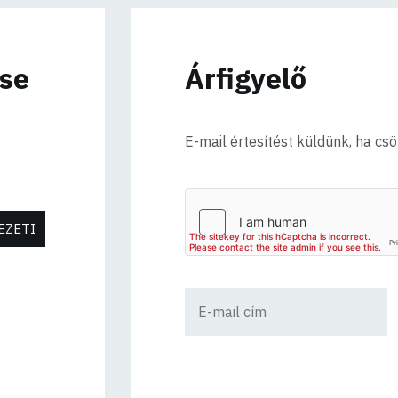
ése
Árfigyelő
E-mail értesítést küldünk, ha cs
EZETI