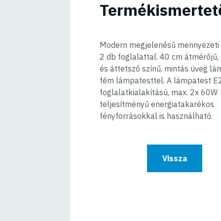
Termékismertet
Modern megjelenésű mennyezeti
2 db foglalattal. 40 cm átmérőjű,
és áttetsző színű, mintás üveg l
fém lámpatesttel. A lámpatest E
foglalatkialakítású, max. 2x 60W
teljesítményű energiatakarékos
fényforrásokkal is használható.
Vissza