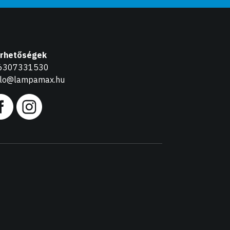
érhetőségek
6307331530
llo@lampamax.hu