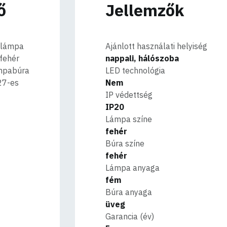
ő
Jellemzők
 lámpa
Ajánlott használati helyiség
 fehér
nappali, hálószoba
ámpabúra
LED technológia
27-es
Nem
IP védettség
IP20
Lámpa színe
fehér
Búra színe
fehér
Lámpa anyaga
fém
Búra anyaga
üveg
Garancia (év)