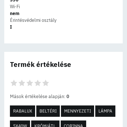
Wi-Fi
nem
Érintésvédelmi osztály
I
Termék értékelése
Mások értékelése alapján:
0
RABALUX
BELTÉRI
MENNYEZETI
LÁMPA
5X40W
KRÓM/ÁTL.
CORINNA