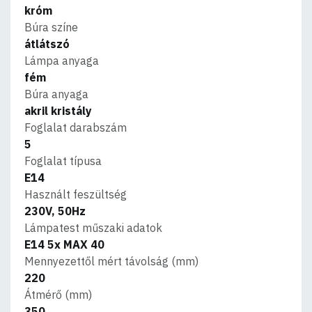
króm
Búra színe
átlátszó
Lámpa anyaga
fém
Búra anyaga
akril kristály
Foglalat darabszám
5
Foglalat típusa
E14
Használt feszültség
230V, 50Hz
Lámpatest műszaki adatok
E14 5x MAX 40
Mennyezettől mért távolság (mm)
220
Átmérő (mm)
350