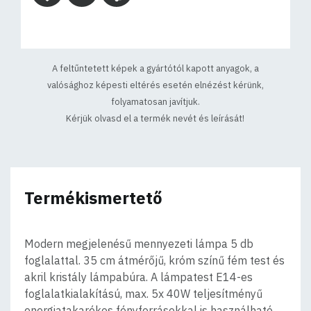
A feltűntetett képek a gyártótól kapott anyagok, a
valósághoz képesti eltérés esetén elnézést kérünk,
folyamatosan javítjuk.
Kérjük olvasd el a termék nevét és leírását!
Termékismertető
Modern megjelenésű mennyezeti lámpa 5 db
foglalattal. 35 cm átmérőjű, króm színű fém test és
akril kristály lámpabúra. A lámpatest E14-es
foglalatkialakítású, max. 5x 40W teljesítményű
energiatakarékos fényforrásokkal is használható.