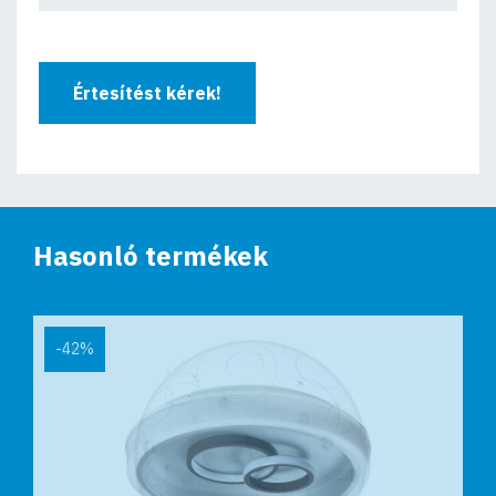
Értesítést kérek!
Hasonló termékek
-42%
-68%