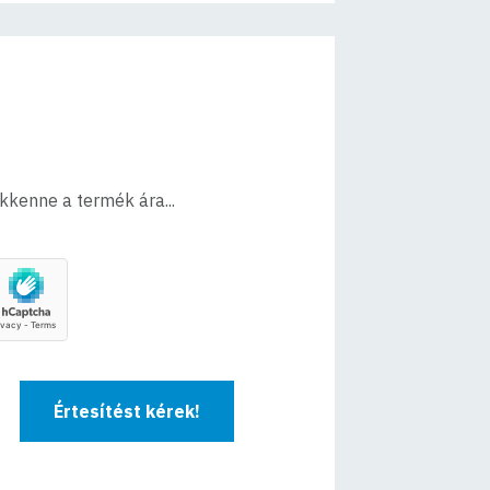
ökkenne a termék ára...
Értesítést kérek!