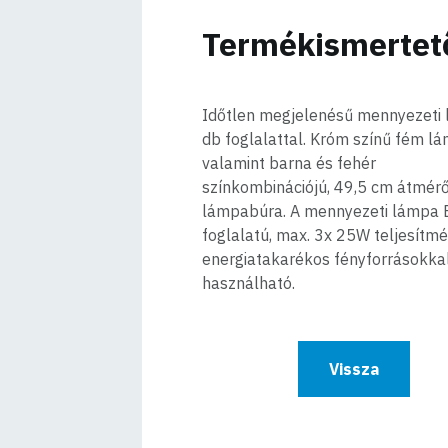
Termékismertet
Időtlen megjelenésű mennyezeti
db foglalattal. Króm színű fém l
valamint barna és fehér
színkombinációjú, 49,5 cm átmérőj
lámpabúra. A mennyezeti lámpa 
foglalatú, max. 3x 25W teljesítm
energiatakarékos fényforrásokkal
használható.
Vissza