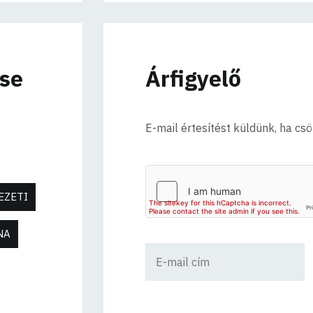
ése
Árfigyelő
E-mail értesítést küldünk, ha cs
EZETI
NA