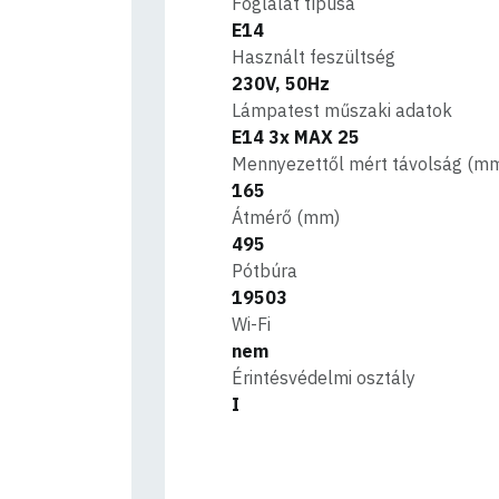
Foglalat típusa
E14
Használt feszültség
230V, 50Hz
Lámpatest műszaki adatok
E14 3x MAX 25
Mennyezettől mért távolság (m
165
Átmérő (mm)
495
Pótbúra
19503
Wi-Fi
nem
Érintésvédelmi osztály
I