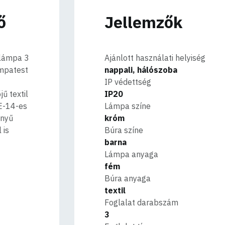
ő
Jellemzők
 lámpa 3
Ajánlott használati helyiség
ámpatest
nappali, hálószoba
IP védettség
ű textil
IP20
E-14-es
Lámpa színe
ényű
króm
 is
Búra színe
barna
Lámpa anyaga
fém
Búra anyaga
textil
Foglalat darabszám
3