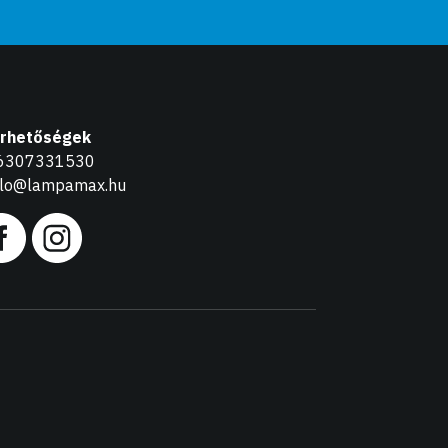
érhetőségek
6307331530
llo@lampamax.hu