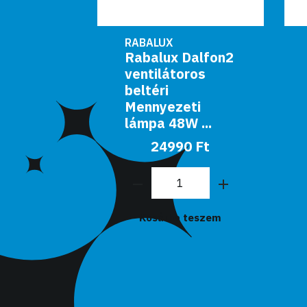
RABALUX
Dalfon2
Rabalux Beltéri
ros
LED mennyezeti
lámpa 12W
ti
960lm 4000K
 ...
fehér...
0 Ft
3425 Ft
6990 Ft
teszem
Kosárba teszem