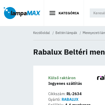
KATEGÓRIA
Kezdőoldal
Beltéri lámpák
Mennyezeti lá
Rabalux Beltéri me
Külső raktáron
Ingyenes szállítás
Cikkszám:
RL-2634
Gyártó:
RABALUX