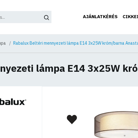
AJÁNLATKÉRÉS
CIKKE
mpa
Rabalux Beltéri mennyezeti lámpa E14 3x25W króm/barna Anast
nnyezeti lámpa E14 3x25W kr