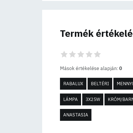
Termék értékel
Mások értékelése alapján:
0
RABALUX
BELTÉRI
MENNY
LÁMPA
3X25W
KRÓM/BAR
ANASTASIA