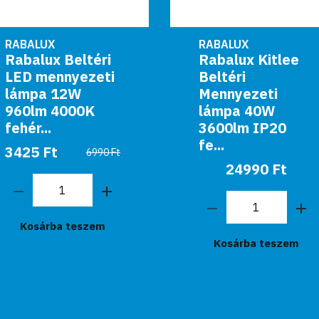
RABALUX
RABALUX
Rabalux Kitlee
Rabalux Beltéri
Beltéri
LED mennyezeti
Mennyezeti
lámpa 41W
lámpa 40W
3046lm 3000-
3600lm IP20
6500K...
fe...
27250
32990 Ft
24990 Ft
Ft
Kosárba teszem
Kosárba teszem