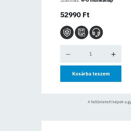
Szállítás:
4-6 munkanap
52990 Ft
Kosárba teszem
A feltűntetett képek a g