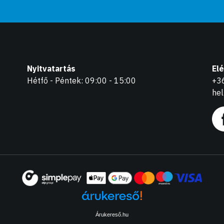
Nyitvatartás
El
Hétfő - Péntek: 09:00 - 15:00
+3
he
Árukereső.hu