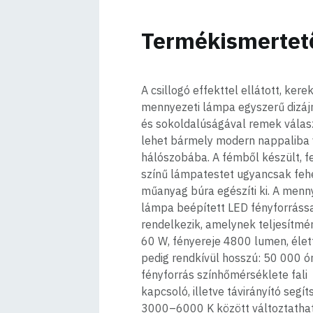
Termékismertet
A csillogó effekttel ellátott, kere
mennyezeti lámpa egyszerű dizáj
és sokoldalúságával remek válas
lehet bármely modern nappaliba
hálószobába. A fémből készült, f
színű lámpatestet ugyancsak feh
műanyag búra egészíti ki. A menn
lámpa beépített LED fényforráss
rendelkezik, amelynek teljesítmé
60 W, fényereje 4800 lumen, éle
pedig rendkívül hosszú: 50 000 ór
fényforrás színhőmérséklete fali
kapcsoló, illetve távirányító segí
3000–6000 K között változtathat