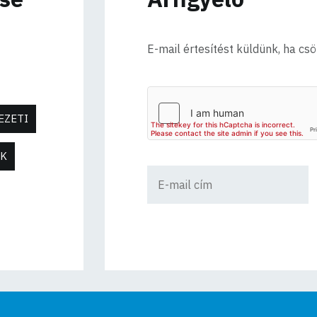
E-mail értesítést küldünk, ha cs
EZETI
0K