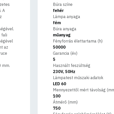
zetes
Búra színe
. A
fehér
z
Lámpa anyaga
fém
ségével.
Búra anyaga
fali
műanyag
tségével
Fényforrás élettartama (h)
nt az
50000
ruce
Garancia (év)
5
0 mm.
Használt feszültség
230V, 50Hz
Lámpatest műszaki adatok
LED 60
Mennyezettől mért távolság (m
100
Átmérő (mm)
750