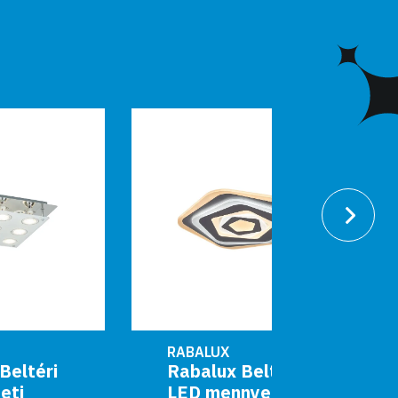
RABALUX
RABALUX
Rabalux Beltéri
Rabalux
LED mennyezeti
LED me