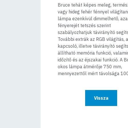
Bruce tehát képes meleg, termés
vagy hideg fehér fénnyel világítani
lámpa ezenkívül dimmelhető, aza
fényerejét tetszés szerint
szabályozhatjuk távirányító segít
További extrák az RGB világítás, a 
kapcsoló, illetve távirányító segí
állítható memória funkció, valami
időzítő és az éjszakai funkció. A B
okos lámpa átmérője 750 mm,
mennyezettől mért távolsága 10
Vissza