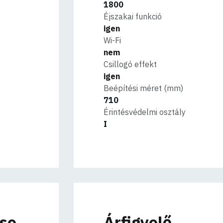
1800
Éjszakai funkció
igen
Wi-Fi
nem
Csillogó effekt
igen
Beépítési méret (mm)
710
Érintésvédelmi osztály
I
ése
Árfigyelő