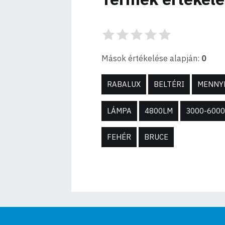
Mások értékelése alapján:
0
RABALUX
BELTÉRI
MENNY
LÁMPA
4800LM
3000-600
FEHÉR
BRUCE