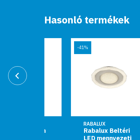
Hasonló termékek
-41%
RABALUX
Kerstin
Rabalux Beltéri
LED mennyezeti