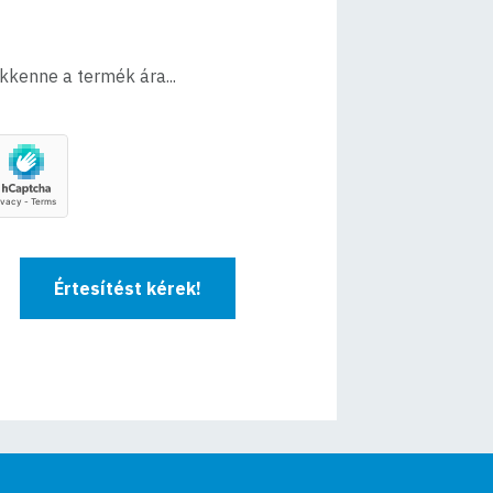
ökkenne a termék ára...
Értesítést kérek!