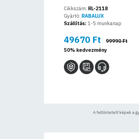
Cikkszám:
RL-2118
Gyártó:
RABALUX
Szállítás:
1-5 munkanap
49670 Ft
99990 Ft
50% kedvezmény
A feltűntetett képek a g