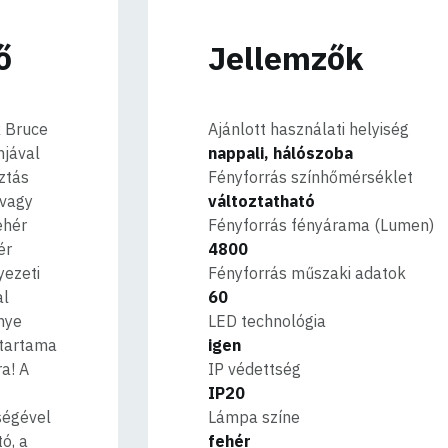
ő
Jellemzők
k Bruce
Ajánlott használati helyiség
njával
nappali, hálószoba
ztás
Fényforrás színhőmérséklet
 vagy
változtatható
ehér
Fényforrás fényárama (Lumen)
ér
4800
yezeti
Fényforrás műszaki adatok
al
60
nye
LED technológia
ttartama
igen
a! A
IP védettség
IP20
tségével
Lámpa színe
ó, a
fehér