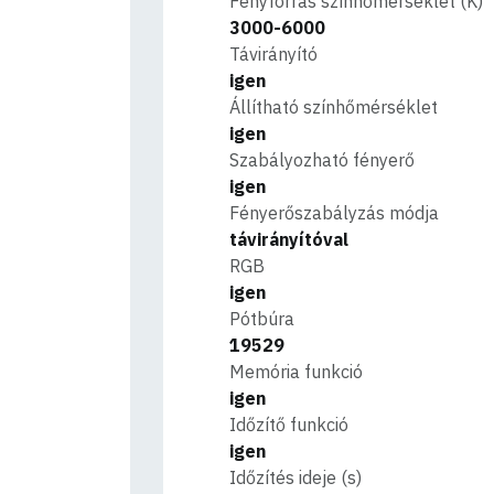
Fényforrás színhőmérséklet (K)
3000-6000
Távirányító
igen
Állítható színhőmérséklet
igen
Szabályozható fényerő
igen
Fényerőszabályzás módja
távirányítóval
RGB
igen
Pótbúra
19529
Memória funkció
igen
Időzítő funkció
igen
Időzítés ideje (s)