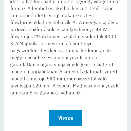
idézi: a hat különálló lámpafej egy-egy virágszirmot
formáz. A fémből és akrilból készült, fehér színű
lámpa beépített, energiatakarékos LED
fényforrásokkal rendelkezik. Az A energiaosztályba
tartozó fényforrások összteljesítménye 48 W,
fényerejük 2955 lumen, színhőmérsékletük 4000
K. A Magnolia természetes fehér fénye
nagyszerűen illeszkedik a lámpa kellemes, üde
megjelenéséhez. Ez a mennyezeti lámpa
garantáltan magára vonja vendégeink tekintetét
modern nappalinkban. A kerek dísztalppal szerelt
modell átmérője 590 mm, mennyezettől való
távolsága 120 mm. A csodás Magnolia mennyezeti
lámpára 5 év garanciát vállalunk.
Vissza