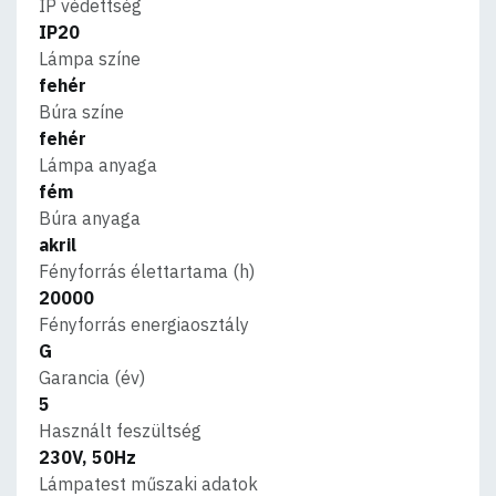
IP védettség
IP20
Lámpa színe
fehér
Búra színe
fehér
Lámpa anyaga
fém
Búra anyaga
akril
Fényforrás élettartama (h)
20000
Fényforrás energiaosztály
G
Garancia (év)
5
Használt feszültség
230V, 50Hz
Lámpatest műszaki adatok