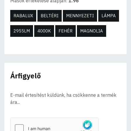
Mások értékelése alapján:
1.96
RABALUX
BELTÉRI
MENNYEZETI
LÁMPA
2955LM
4000K
FEHÉR
MAGNOLIA
Árfigyelő
E-mail értesítést küldünk, ha csökkenne a termék
ára...