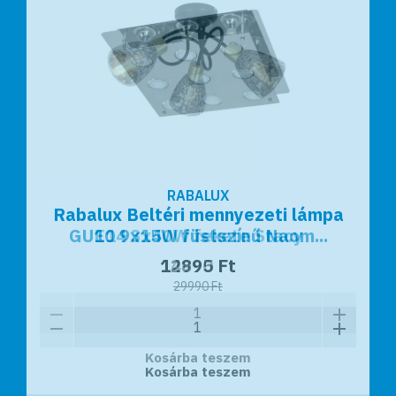
RABALUX
RABALUX
Rabalux Beltéri mennyezeti lámpa
Rabalux Beltéri mennyezeti lámpa
GU10 9x15W füstszínű Naom...
E14 3x40W fekete Stacy
14990 Ft
12895 Ft
29990 Ft
Kosárba teszem
Kosárba teszem