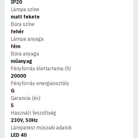
IP20
Lámpa színe
matt fekete
Búra színe
fehér
Lámpa anyaga
fém
Búra anyaga
műanyag
Fényforrás élettartama (h)
20000
Fényforrás energiaosztály
G
Garancia (év)
5
Használt feszültség
230V, 50Hz
Lámpatest műszaki adatok
LED 40