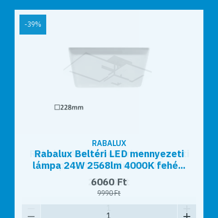
-39%
RABALUX
Rabalux Beltéri LED mennyezeti
lámpa 24W 2568lm 4000K fehé...
6060 Ft
9990 Ft