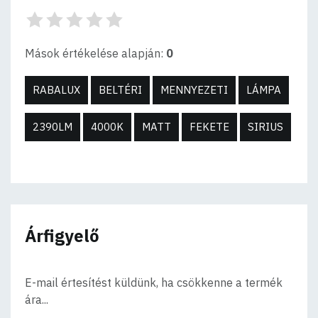
Mások értékelése alapján:
0
RABALUX
BELTÉRI
MENNYEZETI
LÁMPA
2390LM
4000K
MATT
FEKETE
SIRIUS
Árfigyelő
E-mail értesítést küldünk, ha csökkenne a termék
ára...