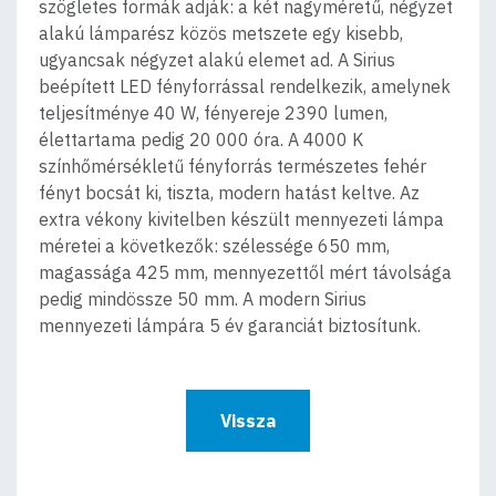
szögletes formák adják: a két nagyméretű, négyzet
alakú lámparész közös metszete egy kisebb,
ugyancsak négyzet alakú elemet ad. A Sirius
beépített LED fényforrással rendelkezik, amelynek
teljesítménye 40 W, fényereje 2390 lumen,
élettartama pedig 20 000 óra. A 4000 K
színhőmérsékletű fényforrás természetes fehér
fényt bocsát ki, tiszta, modern hatást keltve. Az
extra vékony kivitelben készült mennyezeti lámpa
méretei a következők: szélessége 650 mm,
magassága 425 mm, mennyezettől mért távolsága
pedig mindössze 50 mm. A modern Sirius
mennyezeti lámpára 5 év garanciát biztosítunk.
Vissza