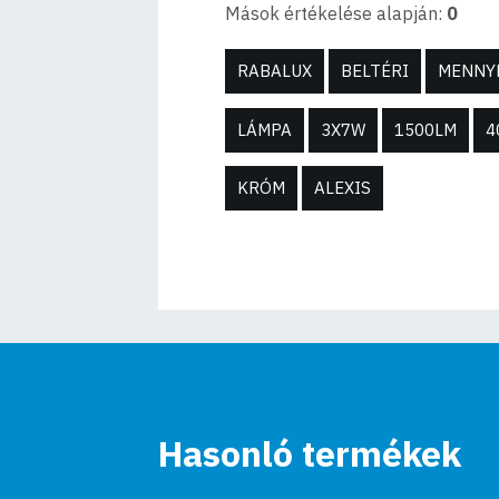
Mások értékelése alapján:
0
RABALUX
BELTÉRI
MENNY
LÁMPA
3X7W
1500LM
4
KRÓM
ALEXIS
Hasonló termékek