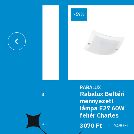
-59%
RABALUX
Caliope
Rabalux Beltéri
mennyezeti
ti
lámpa E27 60W
4w
fehér Charles
44 a...
3070 Ft
7490 Ft
0 Ft