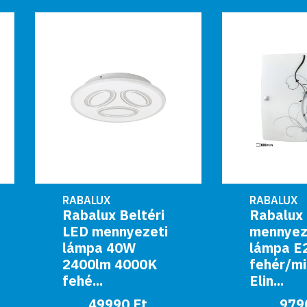
RABALUX
RABALUX
Rabalux Beltéri
Rabalux Beltéri
LED mennyezeti
mennyezeti
lámpa 40W
lámpa E27 60W
2400lm 4000K
fehér/mintás
fehé...
Elin...
49990 Ft
9790 Ft