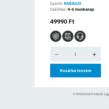
Gyártó:
RABALUX
Szállítás:
4-6 munkanap
49990 Ft
Kosárba teszem
A feltűntetett képek a g