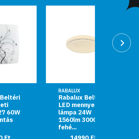
RABALUX
RABALUX
Rabalux Beltéri
Rabalu
LED mennyezeti
Beltéri
lámpa 24W
Mennye
1560lm 3000K
lámpa 
fehé...
3930lm
14990 Ft
169