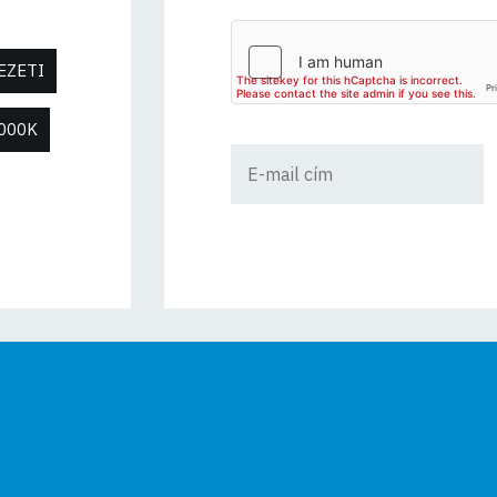
EZETI
000K