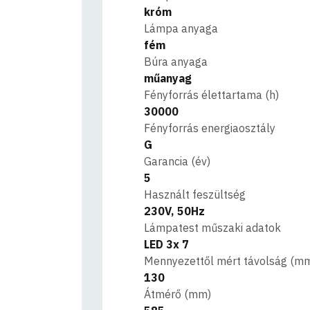
króm
Lámpa anyaga
fém
Búra anyaga
műanyag
Fényforrás élettartama (h)
30000
Fényforrás energiaosztály
G
Garancia (év)
5
Használt feszültség
230V, 50Hz
Lámpatest műszaki adatok
LED 3x 7
Mennyezettől mért távolság (m
130
Átmérő (mm)