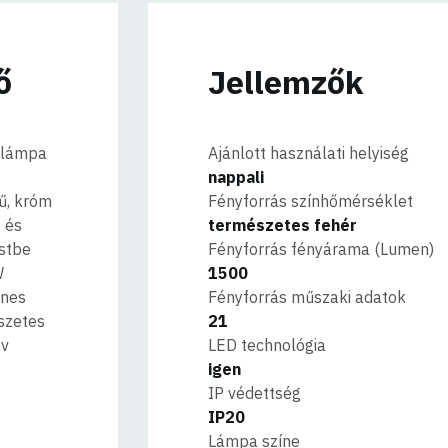
ő
Jellemzők
 lámpa
Ajánlott használati helyiség
nappali
ű, króm
Fényforrás színhőmérséklet
 és
természetes fehér
stbe
Fényforrás fényárama (Lumen)
W
1500
enes
Fényforrás műszaki adatok
szetes
21
év
LED technológia
igen
IP védettség
IP20
Lámpa színe