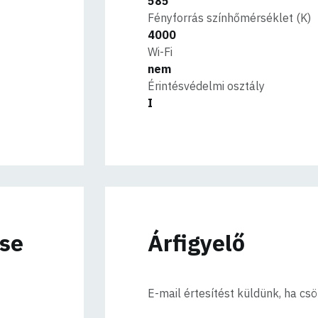
585
Fényforrás színhőmérséklet (K)
4000
Wi-Fi
nem
Érintésvédelmi osztály
I
ése
Árfigyelő
E-mail értesítést küldünk, ha cs