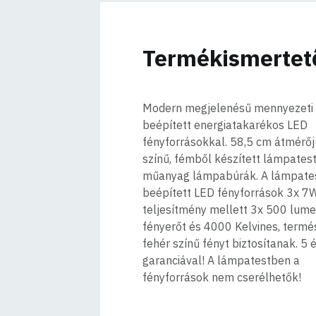
Termékismertet
Modern megjelenésű mennyezeti
beépített energiatakarékos LED
fényforrásokkal. 58,5 cm átmérőj
színű, fémből készített lámpatest
műanyag lámpabúrák. A lámpate
beépített LED fényforrások 3x 7
teljesítmény mellett 3x 500 lum
fényerőt és 4000 Kelvines, termé
fehér színű fényt biztosítanak. 5 
garanciával! A lámpatestben a
fényforrások nem cserélhetők!