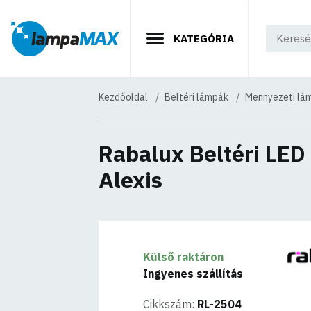
KATEGÓRIA
Kezdőoldal
Beltéri lámpák
Mennyezeti lá
Rabalux Beltéri LE
Alexis
Külső raktáron
Ingyenes szállítás
Cikkszám:
RL-2504