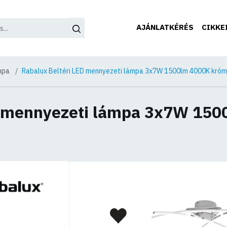
AJÁNLATKÉRÉS
CIKKE
mpa
Rabalux Beltéri LED mennyezeti lámpa 3x7W 1500lm 4000K króm
D mennyezeti lámpa 3x7W 15