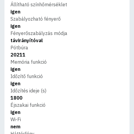
Állítható színhőmérséklet
igen
Szabályozható fényerő
igen
Fényerőszabályzás módja
távirányítóval
Pótbúra
20211
Memória funkció
igen
Időzítő funkció
igen
Időzítés ideje (s)
1800
Éjszakai funkció
igen
Wi-Fi
nem
Háttérfény