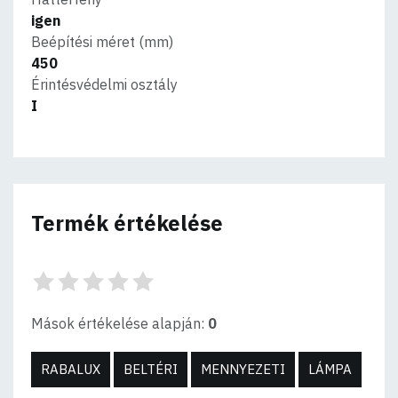
igen
Beépítési méret (mm)
450
Érintésvédelmi osztály
I
Termék értékelése
Mások értékelése alapján:
0
RABALUX
BELTÉRI
MENNYEZETI
LÁMPA