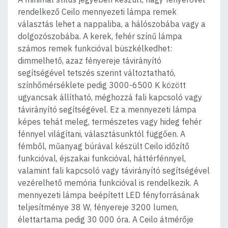
rendelkező Ceilo mennyezeti lámpa remek
választás lehet a nappaliba, a hálószobába vagy a
dolgozószobába. A kerek, fehér színű lámpa
számos remek funkcióval büszkélkedhet:
dimmelhető, azaz fényereje távirányító
segítségével tetszés szerint változtatható,
színhőmérséklete pedig 3000-6500 K között
ugyancsak állítható, méghozzá fali kapcsoló vagy
távirányító segítségével. Ez a mennyezeti lámpa
képes tehát meleg, természetes vagy hideg fehér
fénnyel világítani, választásunktól függően. A
fémből, műanyag búrával készült Ceilo időzítő
funkcióval, éjszakai funkcióval, háttérfénnyel,
valamint fali kapcsoló vagy távirányító segítségével
vezérelhető memória funkcióval is rendelkezik. A
mennyezeti lámpa beépített LED fényforrásának
teljesítménye 38 W, fényereje 3200 lumen,
élettartama pedig 30 000 óra. A Ceilo átmérője