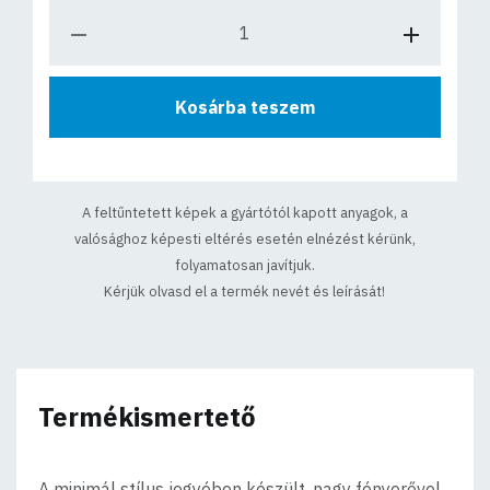
Kosárba teszem
A feltűntetett képek a gyártótól kapott anyagok, a
valósághoz képesti eltérés esetén elnézést kérünk,
folyamatosan javítjuk.
Kérjük olvasd el a termék nevét és leírását!
Termékismertető
A minimál stílus jegyében készült, nagy fényerővel