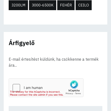
3200LM
3000-6500K
FEHÉR
CEILO
Árfigyelő
E-mail értesítést küldünk, ha csökkenne a termék
ára...