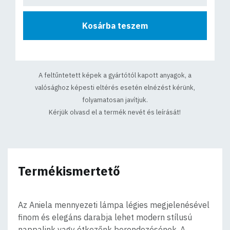
Kosárba teszem
A feltűntetett képek a gyártótól kapott anyagok, a
valósághoz képesti eltérés esetén elnézést kérünk,
folyamatosan javítjuk.
Kérjük olvasd el a termék nevét és leírását!
Termékismertető
Az Aniela mennyezeti lámpa légies megjelenésével
finom és elegáns darabja lehet modern stílusú
nappalink vagy étkezőnk berendezésének. A