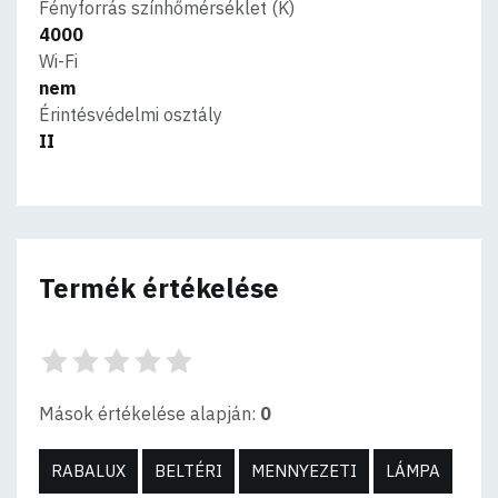
Fényforrás színhőmérséklet (K)
4000
Wi-Fi
nem
Érintésvédelmi osztály
II
Termék értékelése
Mások értékelése alapján:
0
RABALUX
BELTÉRI
MENNYEZETI
LÁMPA