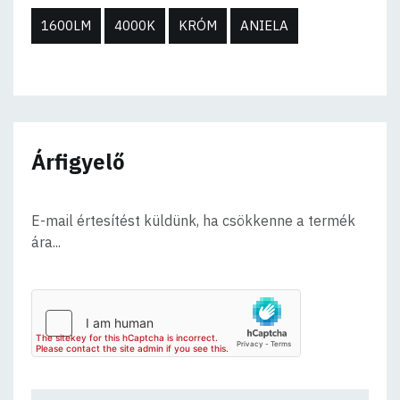
1600LM
4000K
KRÓM
ANIELA
Árfigyelő
E-mail értesítést küldünk, ha csökkenne a termék
ára...