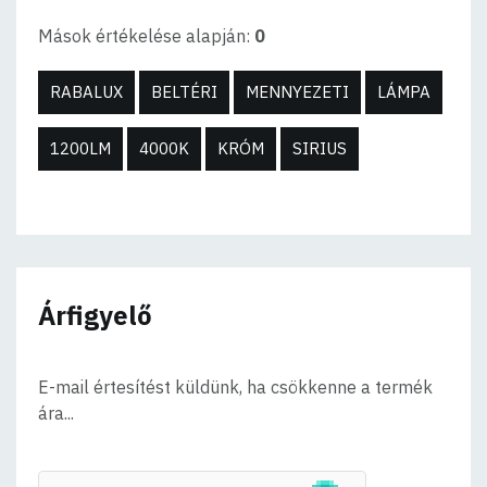
Mások értékelése alapján:
0
RABALUX
BELTÉRI
MENNYEZETI
LÁMPA
1200LM
4000K
KRÓM
SIRIUS
Árfigyelő
E-mail értesítést küldünk, ha csökkenne a termék
ára...