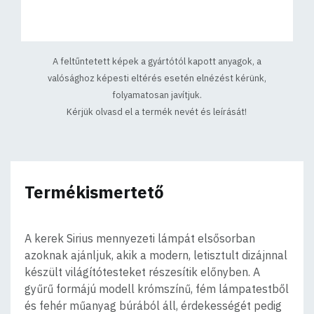
A feltűntetett képek a gyártótól kapott anyagok, a
valósághoz képesti eltérés esetén elnézést kérünk,
folyamatosan javítjuk.
Kérjük olvasd el a termék nevét és leírását!
Termékismertető
A kerek Sirius mennyezeti lámpát elsősorban
azoknak ajánljuk, akik a modern, letisztult dizájnnal
készült világítótesteket részesítik előnyben. A
gyűrű formájú modell krómszínű, fém lámpatestből
és fehér műanyag búrából áll, érdekességét pedig