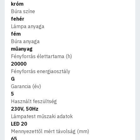
króm
Búra színe
fehér
Lámpa anyaga
fém
Búra anyaga
műanyag
Fényforrás élettartama (h)
20000
Fényforrás energiaosztály
G
Garancia (év)
5
Használt feszültség
230V, 50Hz
Lámpatest műszaki adatok
LED 20
Mennyezettől mért távolság (mm)
65