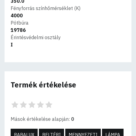
350.0
Fényforrás színhőmérséklet (K)
4000
Pótbúra
19786
Érintésvédelmi osztály
I
Termék értékelése
Mások értékelése alapján:
0
RABALUX
BELTÉRI
MENNYEZETI
LÁMPA