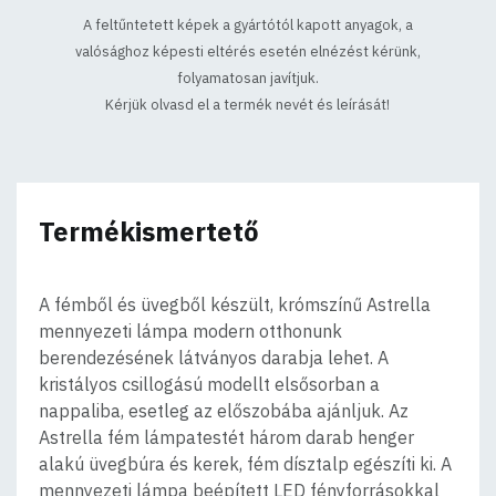
A feltűntetett képek a gyártótól kapott anyagok, a
valósághoz képesti eltérés esetén elnézést kérünk,
folyamatosan javítjuk.
Kérjük olvasd el a termék nevét és leírását!
Termékismertető
A fémből és üvegből készült, krómszínű Astrella
mennyezeti lámpa modern otthonunk
berendezésének látványos darabja lehet. A
kristályos csillogású modellt elsősorban a
nappaliba, esetleg az előszobába ajánljuk. Az
Astrella fém lámpatestét három darab henger
alakú üvegbúra és kerek, fém dísztalp egészíti ki. A
mennyezeti lámpa beépített LED fényforrásokkal