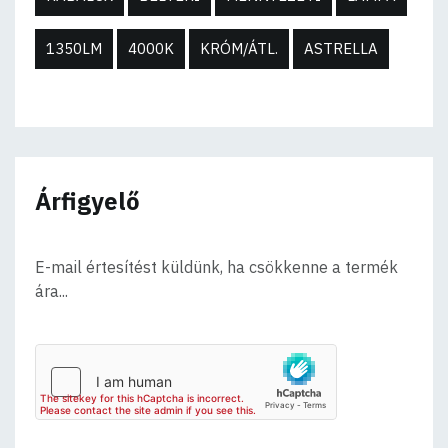
1350LM
4000K
KRÓM/ÁTL.
ASTRELLA
Árfigyelő
E-mail értesítést küldünk, ha csökkenne a termék
ára...