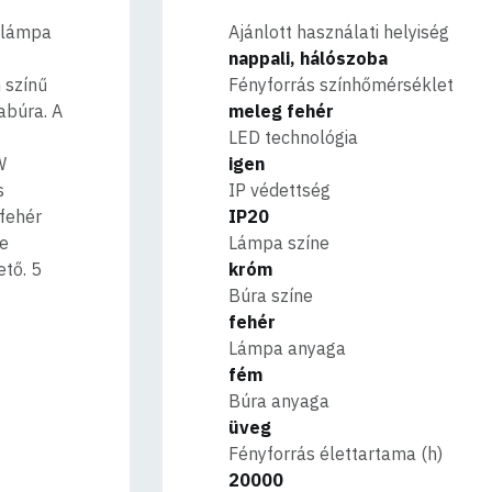
 lámpa
Ajánlott használati helyiség
nappali, hálószoba
 színű
Fényforrás színhőmérséklet
búra. A
meleg fehér
LED technológia
W
igen
s
IP védettség
fehér
IP20
be
Lámpa színe
ető. 5
króm
Búra színe
fehér
Lámpa anyaga
fém
Búra anyaga
üveg
Fényforrás élettartama (h)
20000