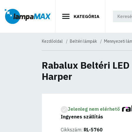
KATEGÓRIA
Kezdőoldal
Beltéri lámpák
Mennyezeti lá
Rabalux Beltéri LE
Harper
Jelenleg nem elérhető
Ingyenes szállítás
Cikkszám:
RL-5760