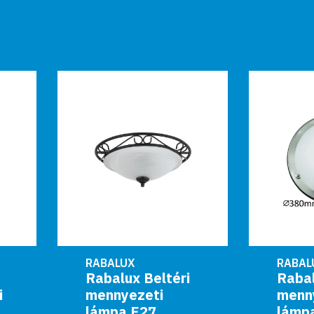
RABALUX
RABALUX
Rabalux Beltéri
Rabalux Beltéri
mennyezeti
mennyezeti
lámpa E27
lámpa E27