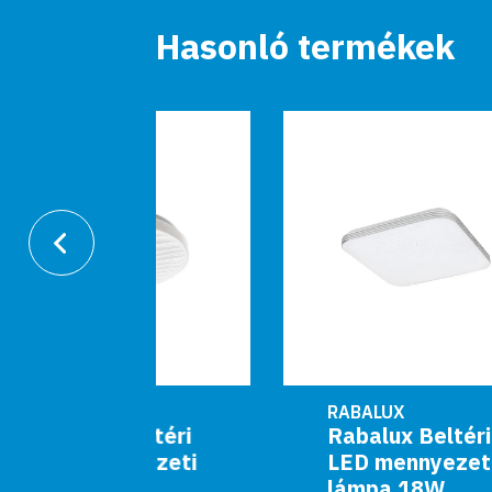
Hasonló termékek
RABALUX
eltéri
Rabalux Beltéri
yezeti
LED mennyezeti
4W
lámpa 18W