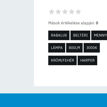
Mások értékelése alapján:
0
RABALUX
BELTÉRI
MENNY
LÁMPA
800LM
3000K
KRÓM/FEHÉR
HARPER