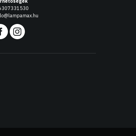
érhetőségek
6307331530
llo@lampamax.hu