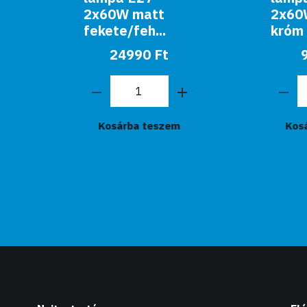
2x60W matt
2x60W szatin
fekete/feh...
króm Ufo...
24990 Ft
9990 Ft
Kosárba teszem
Kosárba teszem