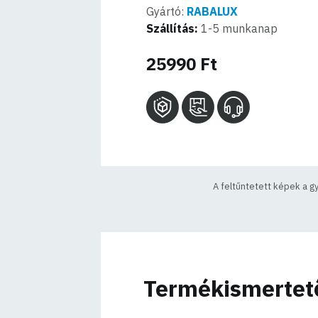
Gyártó:
RABALUX
Szállítás:
1-5 munkanap
25990 Ft
A feltűntetett képek a g
Termékismertet