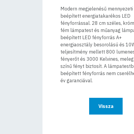
Modern megjelenésű mennyezeti
beépített energiatakarékos LED
fényforrással. 28 cm széles, króm
fém lámpatest és műanyag lámpa
beépített LED fényforrás A+
energiaosztály besorolású és 10
teljesítmény mellett 800 lumene
fényerőt és 3000 Kelvines, meleg
színű fényt biztosít. A lámpatest
beépített fényforrás nem cserélh
év garanciával.
Vissza