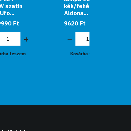
kék/fehér
1950lm
Aldona...
aran...
9620 Ft
24850
17990 Ft
Ft
Kosárba teszem
Kosár