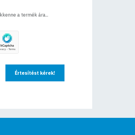
ökkenne a termék ára...
Értesítést kérek!