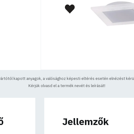
yártótól kapott anyagok, a valósághoz képesti eltérés esetén elnézést kérün
Kérjük olvasd el a termék nevét és leírását!
ő
Jellemzők