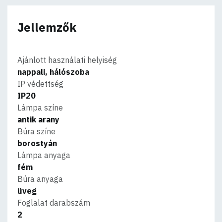
Jellemzők
Ajánlott használati helyiség
nappali, hálószoba
IP védettség
IP20
Lámpa színe
antik arany
Búra színe
borostyán
Lámpa anyaga
fém
Búra anyaga
üveg
Foglalat darabszám
2