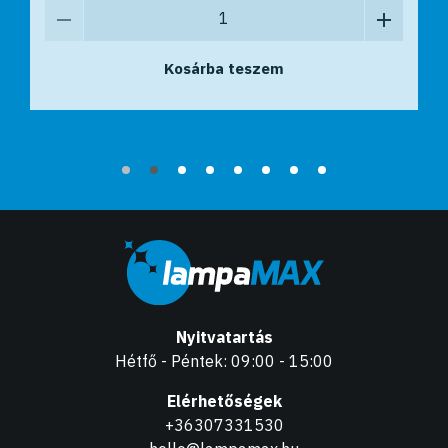
Kosárba teszem
Kosárba teszem
Nyitvatartás
Hétfő - Péntek: 09:00 - 15:00
Elérhetőségek
+36307331530