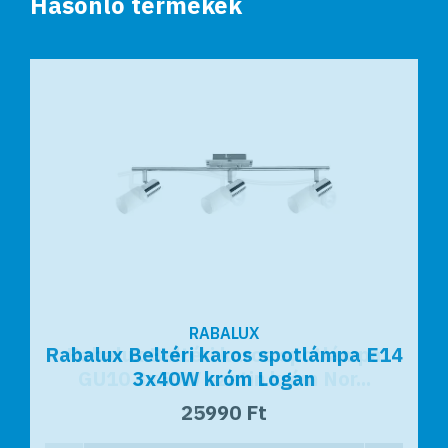
Hasonló termékek
RABALUX
RABALUX
Rabalux Beltéri karos spotlámpa E14
Rabalux Beltéri karos spotlámpa
GU10 3x50W szatin króm Nor...
3x40W króm Logan
25990 Ft
13990 Ft