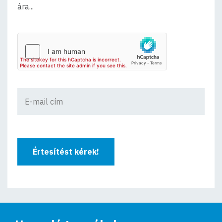
ára...
Értesítést kérek!