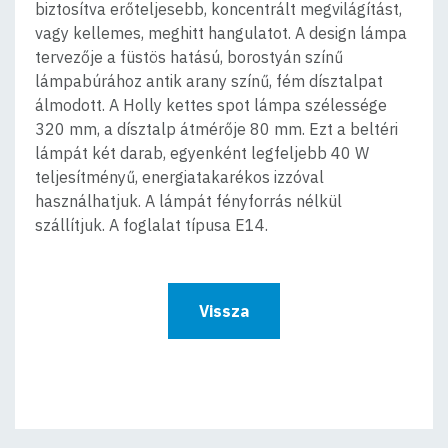
biztosítva erőteljesebb, koncentrált megvilágítást,
vagy kellemes, meghitt hangulatot. A design lámpa
tervezője a füstös hatású, borostyán színű
lámpabúrához antik arany színű, fém dísztalpat
álmodott. A Holly kettes spot lámpa szélessége
320 mm, a dísztalp átmérője 80 mm. Ezt a beltéri
lámpát két darab, egyenként legfeljebb 40 W
teljesítményű, energiatakarékos izzóval
használhatjuk. A lámpát fényforrás nélkül
szállítjuk. A foglalat típusa E14.
Vissza