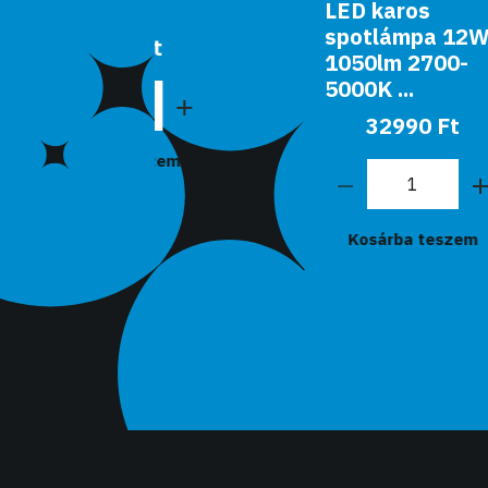
pa
LED karos
spotlámpa 12W
0 Ft
1050lm 2700-
5000K ...
32990 Ft
teszem
Kosárba teszem