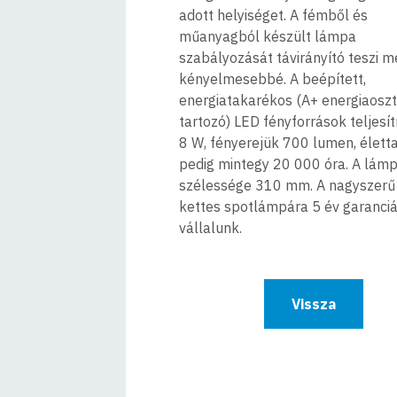
adott helyiséget. A fémből és
műanyagból készült lámpa
szabályozását távirányító teszi 
kényelmesebbé. A beépített,
energiatakarékos (A+ energiaosz
tartozó) LED fényforrások teljes
8 W, fényerejük 700 lumen, élet
pedig mintegy 20 000 óra. A lámp
szélessége 310 mm. A nagyszerű
kettes spotlámpára 5 év garanciá
vállalunk.
Vissza