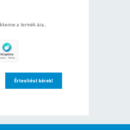
ökkenne a termék ára...
Értesítést kérek!