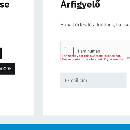
ése
Árfigyelő
E-mail értesítést küldünk, ha cs
5000K