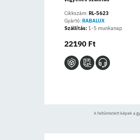
Cikkszám:
RL-5623
Gyártó:
RABALUX
Szállítás:
1-5 munkanap
22190 Ft
A feltűntetett képek a g