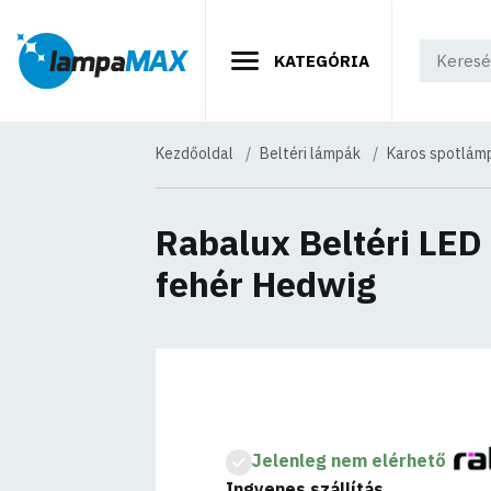
KATEGÓRIA
Kezdőoldal
Beltéri lámpák
Karos spotlám
Rabalux Beltéri LE
fehér Hedwig
Jelenleg nem elérhető
Ingyenes szállítás