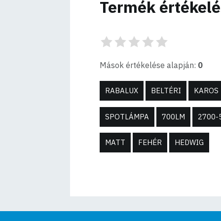
Termék értékel
Mások értékelése alapján:
0
RABALUX
BELTÉRI
KAROS
SPOTLÁMPA
700LM
2700-
MATT
FEHÉR
HEDWIG