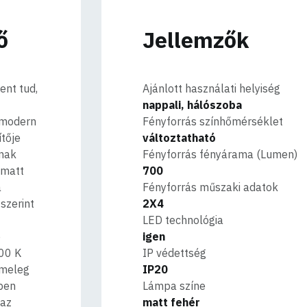
ő
Jellemzők
ent tud,
Ajánlott használati helyiség
nappali, hálószoba
s modern
Fényforrás színhőmérséklet
ítője
változtatható
knak
Fényforrás fényárama (Lumen)
 matt
700
a
Fényforrás műszaki adatok
szerint
2X4
LED technológia
e
igen
000 K
IP védettség
 meleg
IP20
pen
Lámpa színe
 az
matt fehér