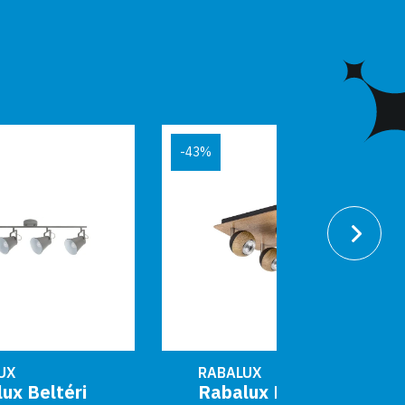
-43%
RABALUX
RABALUX
Rabalux Beltéri
Rabalux