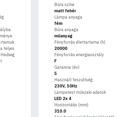
Búra színe
matt fehér
még
Lámpa anyaga
fém
tályba
Búra anyaga
ítménye
műanyag
tartamuk
Fényforrás élettartama (h)
a teljes
20000
 Hedwig
Fényforrás energiaosztály
t
F
Garancia (év)
5
Használt feszültség
230V, 50Hz
Lámpatest műszaki adatok
LED 2x 4
Horizontális (mm)
310.0