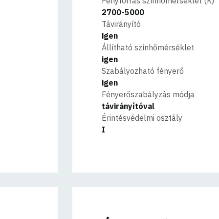
Fényforrás színhőmérséklet (K)
2700-5000
Távirányító
igen
Állítható színhőmérséklet
igen
Szabályozható fényerő
igen
Fényerőszabályzás módja
távirányítóval
Érintésvédelmi osztály
I