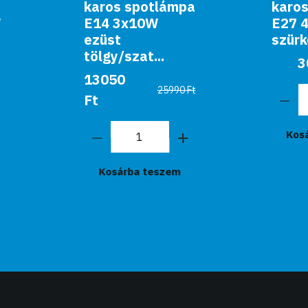
karos spotlámpa
karos spotlámpa
E14 3x10W
E27 4x60W
ezüst
szürke Martina...
tölgy/szat...
30990 Ft
13050
25990 Ft
Ft
Kosárba teszem
Kosárba teszem