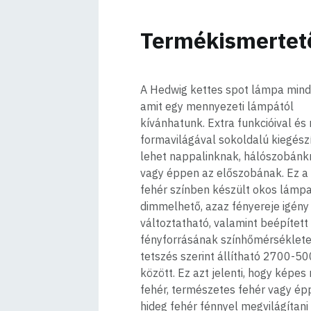
Termékismertet
A Hedwig kettes spot lámpa mind
amit egy mennyezeti lámpától
kívánhatunk. Extra funkcióival é
formavilágával sokoldalú kiegész
lehet nappalinknak, hálószobán
vagy éppen az előszobának. Ez a
fehér színben készült okos lámp
dimmelhető, azaz fényereje igény 
változtatható, valamint beépített
fényforrásának színhőmérséklet
tetszés szerint állítható 2700-5
között. Ez azt jelenti, hogy képes
fehér, természetes fehér vagy ép
hideg fehér fénnyel megvilágítani