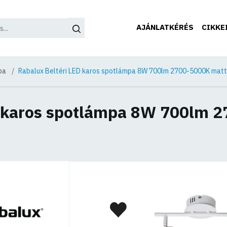
AJÁNLATKÉRÉS
CIKKE
pa
Rabalux Beltéri LED karos spotlámpa 8W 700lm 2700-5000K matt
D karos spotlámpa 8W 700lm 