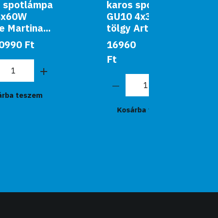
karos spotlámpa
mennye
GU10 4x35W
lámpa 
tölgy Arthur
5x40W 
króm Co
16960
29990 Ft
179
Ft
Kosár
Kosárba teszem