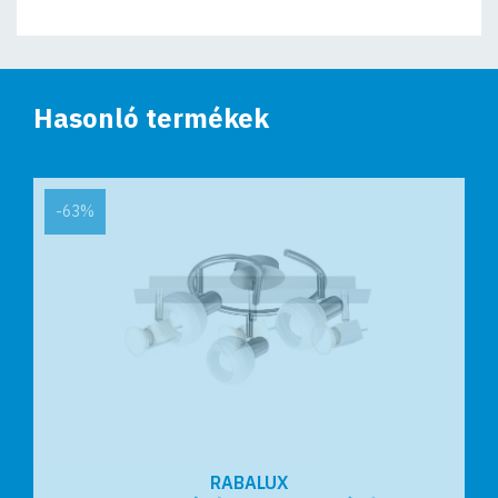
Hasonló termékek
-63%
RABALUX
RABALUX