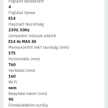
Foglalat darabszám
4
Foglalat típusa
E14
Használt feszültség
230V, 50Hz
Lámpatest műszaki adatok
E14 4x MAX 40
Mennyezettől mért távolság (mm)
175
Horizontális (mm)
760
Vertikális (mm)
160
Wi-Fi
nem
Beépítési méret (mm)
90
Érintésvédelmi osztály