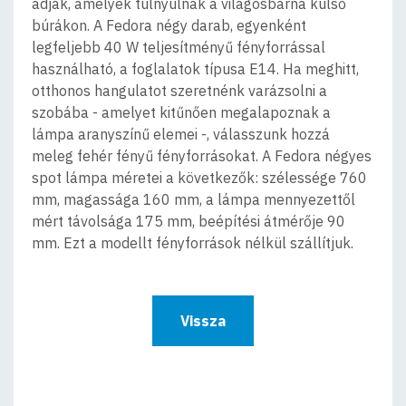
adják, amelyek túlnyúlnak a világosbarna külső
búrákon. A Fedora négy darab, egyenként
legfeljebb 40 W teljesítményű fényforrással
használható, a foglalatok típusa E14. Ha meghitt,
otthonos hangulatot szeretnénk varázsolni a
szobába - amelyet kitűnően megalapoznak a
lámpa aranyszínű elemei -, válasszunk hozzá
meleg fehér fényű fényforrásokat. A Fedora négyes
spot lámpa méretei a következők: szélessége 760
mm, magassága 160 mm, a lámpa mennyezettől
mért távolsága 175 mm, beépítési átmérője 90
mm. Ezt a modellt fényforrások nélkül szállítjuk.
Vissza