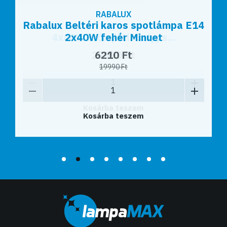
RABALUX
Rabalux Beltéri karos spotlámpa E14
2x40W fehér Minuet
6210 Ft
19990 Ft
Kosárba teszem