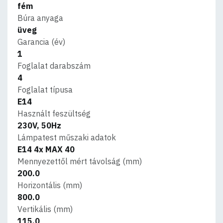
fém
Búra anyaga
üveg
Garancia (év)
1
Foglalat darabszám
4
Foglalat típusa
E14
Használt feszültség
230V, 50Hz
Lámpatest műszaki adatok
E14 4x MAX 40
Mennyezettől mért távolság (mm)
200.0
Horizontális (mm)
800.0
Vertikális (mm)
115.0