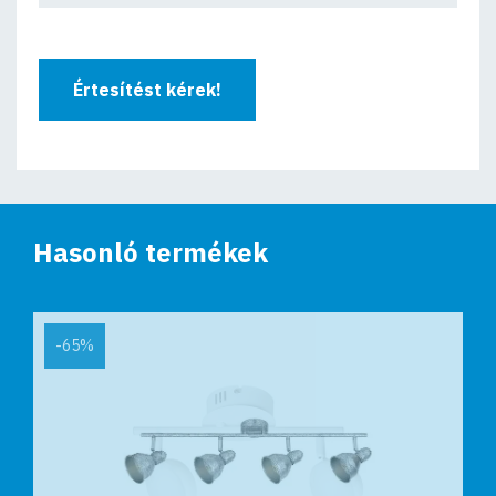
Értesítést kérek!
Hasonló termékek
-65%