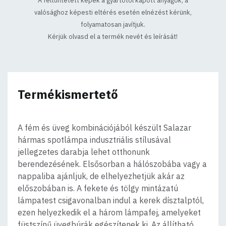
A feltűntetett képek a gyártótól kapott anyagok, a
valósághoz képesti eltérés esetén elnézést kérünk,
folyamatosan javítjuk.
Kérjük olvasd el a termék nevét és leírását!
Termékismertető
A fém és üveg kombinációjából készült Salazar
hármas spotlámpa indusztriális stílusával
jellegzetes darabja lehet otthonunk
berendezésének. Elsősorban a hálószobába vagy a
nappaliba ajánljuk, de elhelyezhetjük akár az
előszobában is. A fekete és tölgy mintázatú
lámpatest csigavonalban indul a kerek dísztalptól,
ezen helyezkedik el a három lámpafej, amelyeket
füstszínű üvegbúrák egészítenek ki. Az állítható