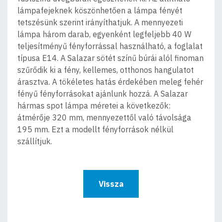
lámpafejeknek köszönhetően a lámpa fényét
tetszésünk szerint irányíthatjuk. A mennyezeti
lámpa három darab, egyenként legfeljebb 40 W
teljesítményű fényforrással használható, a foglalat
típusa E14. A Salazar sötét színű búrái alól finoman
szűrődik ki a fény, kellemes, otthonos hangulatot
árasztva. A tökéletes hatás érdekében meleg fehér
fényű fényforrásokat ajánlunk hozzá. A Salazar
hármas spot lámpa méretei a következők:
átmérője 320 mm, mennyezettől való távolsága
195 mm. Ezt a modellt fényforrások nélkül
szállítjuk.
Vissza