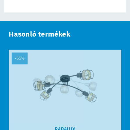
Hasonló termékek
-55%
RABALUX
RABALUX