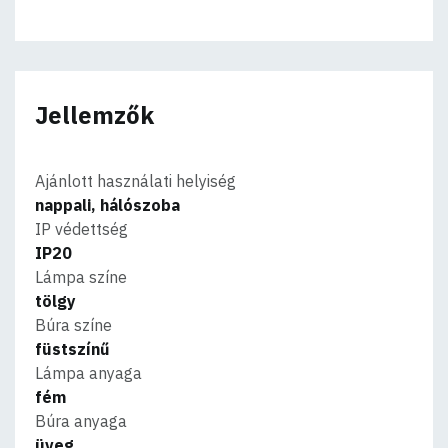
Jellemzők
Ajánlott használati helyiség
nappali, hálószoba
IP védettség
IP20
Lámpa színe
tölgy
Búra színe
füstszínű
Lámpa anyaga
fém
Búra anyaga
üveg