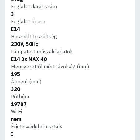
Foglalat darabszám
3
Foglalat típusa
E14
Használt feszültség
230V, 50Hz
Lámpatest műszaki adatok
E14 3x MAX 40
Mennyezettől mért távolság (mm)
195
Átmérő (mm)
320
Pótbúra
19787
Wi-Fi
nem
Érintésvédelmi osztály
I