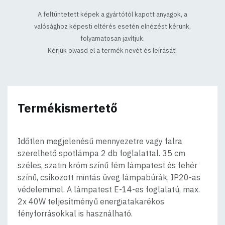
A feltűntetett képek a gyártótól kapott anyagok, a
valósághoz képesti eltérés esetén elnézést kérünk,
folyamatosan javítjuk.
Kérjük olvasd el a termék nevét és leírását!
Termékismertető
Időtlen megjelenésű mennyezetre vagy falra
szerelhető spotlámpa 2 db foglalattal. 35 cm
széles, szatin króm színű fém lámpatest és fehér
színű, csíkozott mintás üveg lámpabúrák, IP20-as
védelemmel. A lámpatest E-14-es foglalatú, max.
2x 40W teljesítményű energiatakarékos
fényforrásokkal is használható.