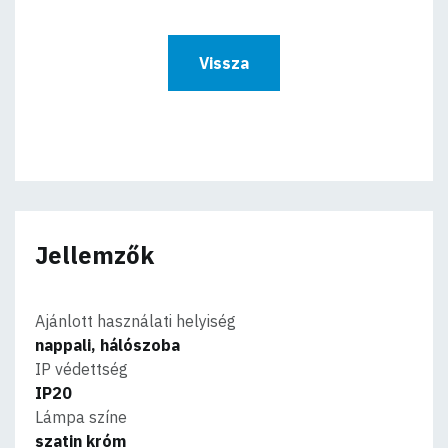
Vissza
Jellemzők
Ajánlott használati helyiség
nappali, hálószoba
IP védettség
IP20
Lámpa színe
szatin króm