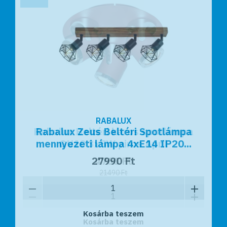
RABALUX
RABALUX
Rabalux Beltéri karos spotlámpa
Rabalux Zeus Beltéri Spotlámpa
mennyezeti lámpa 4xE14 IP20...
GU10 3x5W piros April
27990 Ft
4760 Ft
21490 Ft
Kosárba teszem
Kosárba teszem