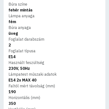
Búra színe
fehér mintás
Lámpa anyaga
fém
Búra anyaga
üveg
Foglalat darabszám
2
Foglalat típusa
E14
Használt feszültség
230V, 50Hz
Lámpatest műszaki adatok
E14 2x MAX 40
Faltól mért távolság (mm)
190
Horizontális (mm)
350