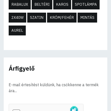
RABALUX
BELTÉRI
KAROS
SPOTLÁMPA
2X40W
SZATIN
KRÓM/FEHÉR
MINTÁS
AUREL
Árfigyelő
E-mail értesítést küldünk, ha csökkenne a termék
ára...