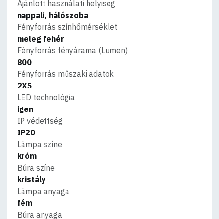
Ajánlott használati helyiség
nappali, hálószoba
Fényforrás színhőmérséklet
meleg fehér
Fényforrás fényárama (Lumen)
800
Fényforrás műszaki adatok
2X5
LED technológia
igen
IP védettség
IP20
Lámpa színe
króm
Búra színe
kristály
Lámpa anyaga
fém
Búra anyaga