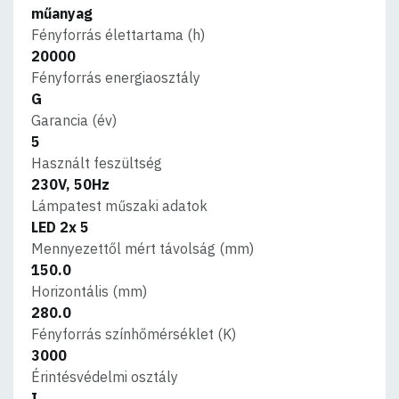
műanyag
Fényforrás élettartama (h)
20000
Fényforrás energiaosztály
G
Garancia (év)
5
Használt feszültség
230V, 50Hz
Lámpatest műszaki adatok
LED 2x 5
Mennyezettől mért távolság (mm)
150.0
Horizontális (mm)
280.0
Fényforrás színhőmérséklet (K)
3000
Érintésvédelmi osztály
I