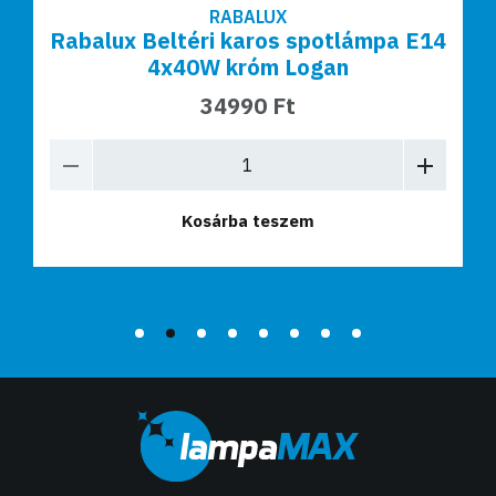
RABALUX
Rabalux Beltéri karos spotlámpa E14
4x40W króm Logan
34990 Ft
Kosárba teszem